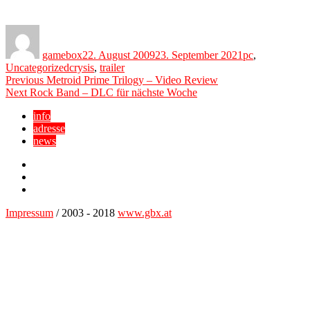
Author
Posted
Categories
on
gamebox
22. August 2009
23. September 2021
pc
,
Tags
Uncategorized
crysis
,
trailer
Beitragsnavigation
Previous
Previous
Metroid Prime Trilogy – Video Review
Next
post:
Next
Rock Band – DLC für nächste Woche
post:
info
adresse
news
Facebook
YouTube
Twitter
Impressum
/ 2003 - 2018
www.gbx.at