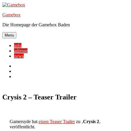
Skip
to
Gamebox
content
Die Homepage der Gamebox Baden
Menu
info
adresse
news
Facebook
YouTube
Twitter
Crysis 2 – Teaser Trailer
Gamersyde hat
einen Teaser Trailer
zu ‚
Crysis 2
‚
veröffentlicht.