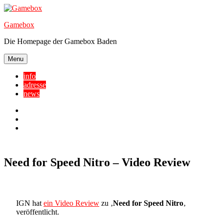
Skip
to
Gamebox
content
Die Homepage der Gamebox Baden
Menu
info
adresse
news
Facebook
YouTube
Twitter
Need for Speed Nitro – Video Review
IGN hat
ein Video Review
zu ‚
Need for Speed Nitro
‚
veröffentlicht.