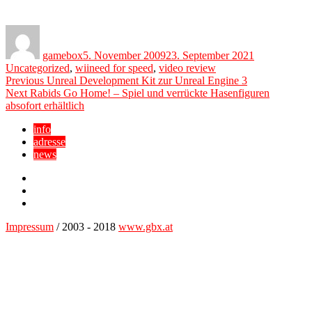
Author
Posted
Categories
on
gamebox
5. November 2009
23. September 2021
Tags
Uncategorized
,
wii
need for speed
,
video review
Beitragsnavigation
Previous
Previous
Unreal Development Kit zur Unreal Engine 3
Next
post:
Next
Rabids Go Home! – Spiel und verrückte Hasenfiguren
post:
absofort erhältlich
info
adresse
news
Facebook
YouTube
Twitter
Impressum
/ 2003 - 2018
www.gbx.at