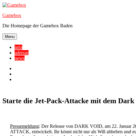
Skip
to
Gamebox
content
Die Homepage der Gamebox Baden
Menu
info
adresse
news
Facebook
YouTube
Twitter
Starte die Jet-Pack-Attacke mit dem Dar
Pressemeldung
: Der Release von DARK VOID, am 22. Januar 20
ATTACK, entwickelt. Ihr könnt nicht nur als Will abheben un