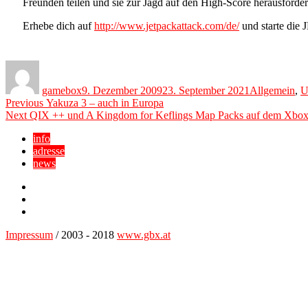
Freunden teilen und sie zur Jagd auf den High-Score herausforde
Erhebe dich auf
http://www.jetpackattack.com/de/
und starte di
Author
Posted
Categories
on
gamebox
9. Dezember 2009
23. September 2021
Allgemein
,
U
Beitragsnavigation
Previous
Previous
Yakuza 3 – auch in Europa
Next
post:
Next
QIX ++ und A Kingdom for Keflings Map Packs auf dem Xbox
post:
info
adresse
news
Facebook
YouTube
Twitter
Impressum
/ 2003 - 2018
www.gbx.at