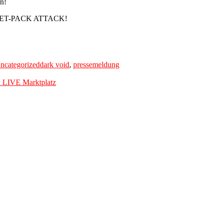
rn!
e JET-PACK ATTACK!
Tags
ncategorized
dark void
,
pressemeldung
 LIVE Marktplatz