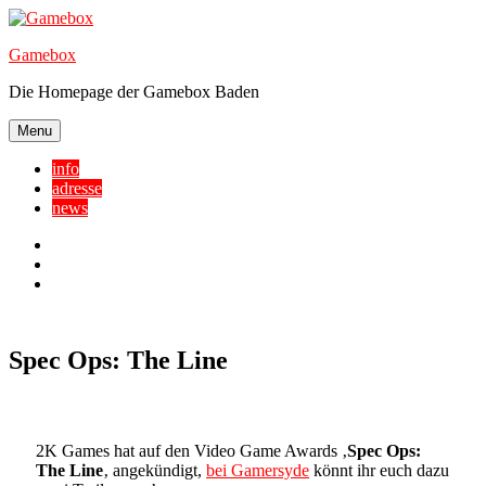
Skip
to
Gamebox
content
Die Homepage der Gamebox Baden
Menu
info
adresse
news
Facebook
YouTube
Twitter
Spec Ops: The Line
2K Games hat auf den Video Game Awards ‚
Spec Ops:
The Line
‚ angekündigt,
bei Gamersyde
könnt ihr euch dazu