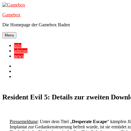
Skip
to
Gamebox
content
Die Homepage der Gamebox Baden
Menu
info
adresse
news
Facebook
YouTube
Twitter
Resident Evil 5: Details zur zweiten Down
Pressemeldung
: Unter dem Titel „
Desperate Escape
“ kämpfen J
Implantat zur Gedankensteuerung befreit wurde, ist sie ermüdet