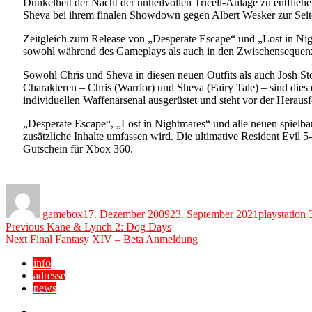
Dunkelheit der Nacht der unheilvollen Tricell-Anlage zu entflieh
Sheva bei ihrem finalen Showdown gegen Albert Wesker zur Seite
Zeitgleich zum Release von „Desperate Escape“ und „Lost in Nig
sowohl während des Gameplays als auch in den Zwischensequenz
Sowohl Chris und Sheva in diesen neuen Outfits als auch Josh S
Charakteren – Chris (Warrior) und Sheva (Fairy Tale) – sind dies
individuellen Waffenarsenal ausgerüstet und steht vor der Heraus
„Desperate Escape“, „Lost in Nightmares“ und alle neuen spielba
zusätzliche Inhalte umfassen wird. Die ultimative Resident Evil 
Gutschein für Xbox 360.
Author
Posted
Categories
on
gamebox
17. Dezember 2009
23. September 2021
playstation 
Beitragsnavigation
Previous
Previous
Kane & Lynch 2: Dog Days
Next
post:
Next
Final Fantasy XIV – Beta Anmeldung
post:
info
adresse
news
Facebook