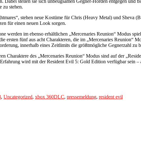
en. Dabei stellen sie sich unbeugsamen Gegner-Horden entgegen und bie
 zu stehen.
htmares“, stehen neue Kostüme für Chris (Heavy Metal) und Sheva (Bu
en für einen neuen Look sorgen.
tone werden im ebenso erhältlichen „Mercenaries Reunion“ Modus spie
 die ersten fünf aus acht Charakteren, die im „Mercenaries Reunion“ Mo
forderung, innerhalb eines Zeitlimits die größtmögliche Gegnerzahl zu b
ren Charaktere des „Mercenaries Reunion“ Modus sind auf der „Resident
5-Erfahrung wird mit der Resident Evil 5: Gold Edition verfügbar sein
Tags
3
,
Uncategorized
,
xbox 360
DLC
,
pressemeldung
,
resident evil