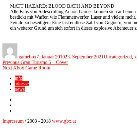
MATT HAZARD: BLOOD BATH AND BEYOND
Alle Fans von Sidescrolling Action Games können sich auf 
bestückt mit Waffen wie Flammenwerfer, Laser und vielem mehr.
Feinde zu beseitigen. Eine fast endlose Zahl von Gegnern, von m
ein weiterer Grund um sich sofort in dieses explosive Abenteuer z
Author
Posted
Categories
on
gamebox
7. Januar 2010
23. September 2021
Uncategorized
,
x
Beitragsnavigation
Previous
Previous
Gran Turismo 5 – Cover
Next
post:
Next
Xbox Game Room
post:
info
adresse
news
Facebook
YouTube
Twitter
Impressum
/ 2003 - 2018
www.gbx.at