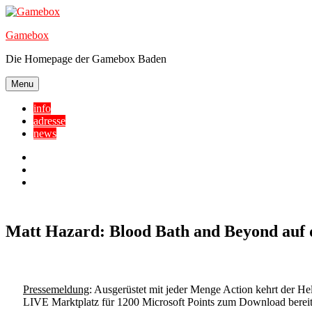
Skip
to
Gamebox
content
Die Homepage der Gamebox Baden
Menu
info
adresse
news
Facebook
YouTube
Twitter
Matt Hazard: Blood Bath and Beyond auf
Pressemeldung
: Ausgerüstet mit jeder Menge Action kehrt d
LIVE Marktplatz für 1200 Microsoft Points zum Download bereit