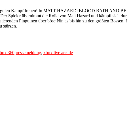
einen guten Kampf freuen! In MATT HAZARD: BLOOD BATH AND BEYON
 Der Spieler übernimmt die Rolle von Matt Hazard und kämpft sich du
utierenden Pinguinen über böse Ninjas bis hin zu den größten Bossen,
u stürzen.
Tags
box 360
pressemeldung
,
xbox live arcade