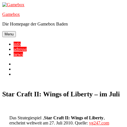
Skip
to
Gamebox
content
Die Homepage der Gamebox Baden
Menu
info
adresse
news
Facebook
YouTube
Twitter
Star Craft II: Wings of Liberty – im Juli
Das Strategiespiel ‚
Star Craft II: Wings of Liberty
‚
erscheint weltweit am 27. Juli 2010. Quelle:
vg247.com