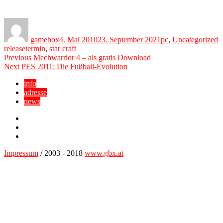
Author
Posted
Categories
T
on
gamebox
4. Mai 2010
23. September 2021
pc
,
Uncategorized
releasetermin
,
star craft
Beitragsnavigation
Previous
Previous
Mechwarrior 4 – als gratis Download
Next
post:
Next
PES 2011: Die Fußball-Evolution
post:
info
adresse
news
Facebook
YouTube
Twitter
Impressum
/ 2003 - 2018
www.gbx.at