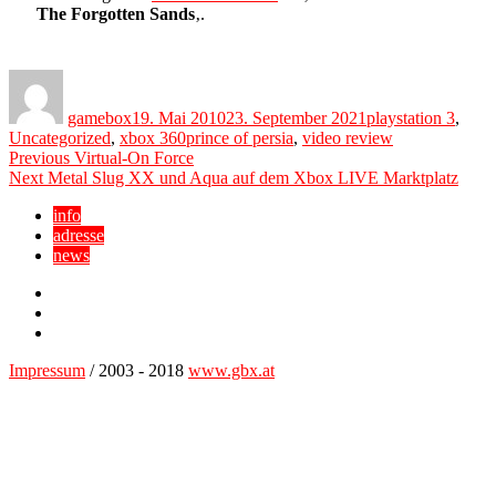
The Forgotten Sands
‚.
Author
Posted
Categories
on
gamebox
19. Mai 2010
23. September 2021
playstation 3
,
Tags
Uncategorized
,
xbox 360
prince of persia
,
video review
Beitragsnavigation
Previous
Previous
Virtual-On Force
Next
post:
Next
Metal Slug XX und Aqua auf dem Xbox LIVE Marktplatz
post:
info
adresse
news
Facebook
YouTube
Twitter
Impressum
/ 2003 - 2018
www.gbx.at