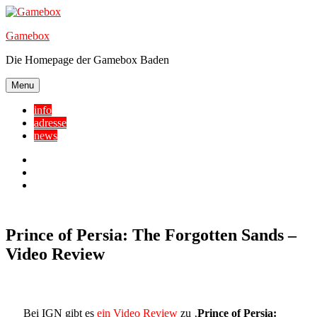
Skip
to
Gamebox
content
Die Homepage der Gamebox Baden
Menu
info
adresse
news
Facebook
YouTube
Twitter
Prince of Persia: The Forgotten Sands –
Video Review
Bei IGN gibt es
ein Video Review
zu ‚
Prince of Persia: