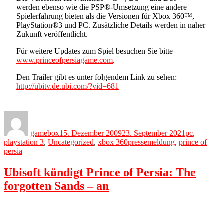
werden ebenso wie die PSP®-Umsetzung eine andere
Spielerfahrung bieten als die Versionen für Xbox 360™,
PlayStation®3 und PC. Zusätzliche Details werden in naher
Zukunft veröffentlicht.
Für weitere Updates zum Spiel besuchen Sie bitte
www.princeofpersiagame.com
.
Den Trailer gibt es unter folgendem Link zu sehen:
http://ubitv.de.ubi.com/?vid=681
Author
Posted
Categories
on
gamebox
15. Dezember 2009
23. September 2021
pc
,
Tags
playstation 3
,
Uncategorized
,
xbox 360
pressemeldung
,
prince of
persia
Ubisoft kündigt Prince of Persia: The
forgotten Sands – an