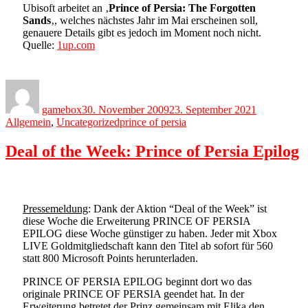
Ubisoft arbeitet an ‚
Prince of Persia: The Forgotten
Sands
‚, welches nächstes Jahr im Mai erscheinen soll,
genauere Details gibt es jedoch im Moment noch nicht.
Quelle:
1up.com
Author
Posted
Categories
on
gamebox
30. November 2009
23. September 2021
Tags
Allgemein
,
Uncategorized
prince of persia
Deal of the Week: Prince of Persia Epilog
Pressemeldung
: Dank der Aktion “Deal of the Week” ist
diese Woche die Erweiterung PRINCE OF PERSIA
EPILOG diese Woche günstiger zu haben. Jeder mit Xbox
LIVE Goldmitgliedschaft kann den Titel ab sofort für 560
statt 800 Microsoft Points herunterladen.
PRINCE OF PERSIA EPILOG beginnt dort wo das
originale PRINCE OF PERSIA geendet hat. In der
Erweiterung betretet der Prinz gemeinsam mit Elika den