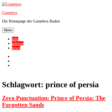
Skip
to
Gamebox
content
Die Homepage der Gamebox Baden
Menu
info
adresse
news
Facebook
YouTube
Twitter
Schlagwort:
prince of persia
Zero Punctuation: Prince of Persia: The
Forgotten Sands