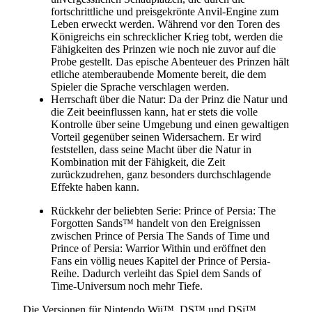
fortschrittliche und preisgekrönte Anvil-Engine zum
Leben erweckt werden. Während vor den Toren des
Königreichs ein schrecklicher Krieg tobt, werden die
Fähigkeiten des Prinzen wie noch nie zuvor auf die
Probe gestellt. Das epische Abenteuer des Prinzen hält
etliche atemberaubende Momente bereit, die dem
Spieler die Sprache verschlagen werden.
Herrschaft über die Natur: Da der Prinz die Natur und
die Zeit beeinflussen kann, hat er stets die volle
Kontrolle über seine Umgebung und einen gewaltigen
Vorteil gegenüber seinen Widersachern. Er wird
feststellen, dass seine Macht über die Natur in
Kombination mit der Fähigkeit, die Zeit
zurückzudrehen, ganz besonders durchschlagende
Effekte haben kann.
Rückkehr der beliebten Serie: Prince of Persia: The
Forgotten Sands™ handelt von den Ereignissen
zwischen Prince of Persia The Sands of Time und
Prince of Persia: Warrior Within und eröffnet den
Fans ein völlig neues Kapitel der Prince of Persia-
Reihe. Dadurch verleiht das Spiel dem Sands of
Time-Universum noch mehr Tiefe.
Die Versionen für Nintendo Wii™, DS™ und DSi™