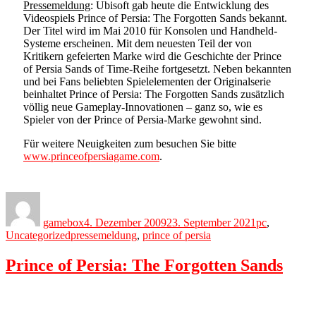
Pressemeldung
: Ubisoft gab heute die Entwicklung des
Videospiels Prince of Persia: The Forgotten Sands bekannt.
Der Titel wird im Mai 2010 für Konsolen und Handheld-
Systeme erscheinen. Mit dem neuesten Teil der von
Kritikern gefeierten Marke wird die Geschichte der Prince
of Persia Sands of Time-Reihe fortgesetzt. Neben bekannten
und bei Fans beliebten Spielelementen der Originalserie
beinhaltet Prince of Persia: The Forgotten Sands zusätzlich
völlig neue Gameplay-Innovationen – ganz so, wie es
Spieler von der Prince of Persia-Marke gewohnt sind.
Für weitere Neuigkeiten zum besuchen Sie bitte
www.princeofpersiagame.com
.
Author
Posted
Categories
on
gamebox
4. Dezember 2009
23. September 2021
pc
,
Tags
Uncategorized
pressemeldung
,
prince of persia
Prince of Persia: The Forgotten Sands