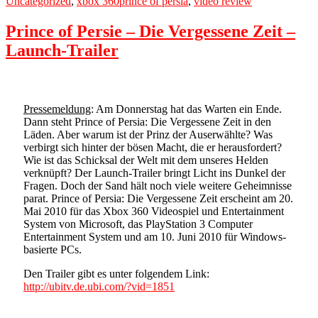
Tags
Uncategorized
,
xbox 360
prince of persia
,
video review
Prince of Persie – Die Vergessene Zeit –
Launch-Trailer
Pressemeldung
: Am Donnerstag hat das Warten ein Ende.
Dann steht Prince of Persia: Die Vergessene Zeit in den
Läden. Aber warum ist der Prinz der Auserwählte? Was
verbirgt sich hinter der bösen Macht, die er herausfordert?
Wie ist das Schicksal der Welt mit dem unseres Helden
verknüpft? Der Launch-Trailer bringt Licht ins Dunkel der
Fragen. Doch der Sand hält noch viele weitere Geheimnisse
parat. Prince of Persia: Die Vergessene Zeit erscheint am 20.
Mai 2010 für das Xbox 360 Videospiel und Entertainment
System von Microsoft, das PlayStation 3 Computer
Entertainment System und am 10. Juni 2010 für Windows-
basierte PCs.
Den Trailer gibt es unter folgendem Link:
http://ubitv.de.ubi.com/?vid=1851