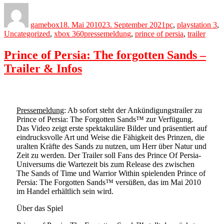
Author
Posted
Categories
on
gamebox
18. Mai 2010
23. September 2021
pc
,
playstation 3
,
Tags
Uncategorized
,
xbox 360
pressemeldung
,
prince of persia
,
trailer
Prince of Persia: The forgotten Sands –
Trailer & Infos
Pressemeldung
: Ab sofort steht der Ankündigungstrailer zu
Prince of Persia: The Forgotten Sands™ zur Verfügung.
Das Video zeigt erste spektakuläre Bilder und präsentiert auf
eindrucksvolle Art und Weise die Fähigkeit des Prinzen, die
uralten Kräfte des Sands zu nutzen, um Herr über Natur und
Zeit zu werden. Der Trailer soll Fans des Prince Of Persia-
Universums die Wartezeit bis zum Release des zwischen
The Sands of Time und Warrior Within spielenden Prince of
Persia: The Forgotten Sands™ versüßen, das im Mai 2010
im Handel erhältlich sein wird.
Über das Spiel