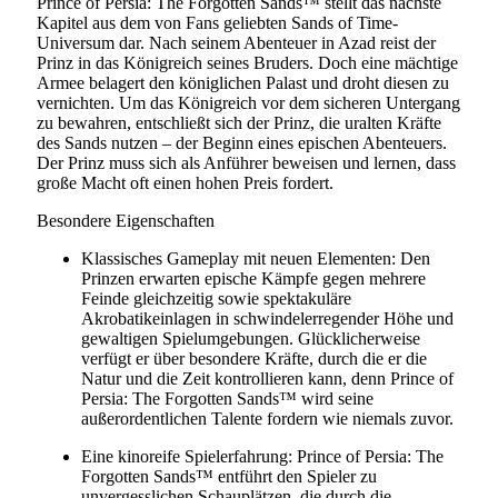
Prince of Persia: The Forgotten Sands™ stellt das nächste
Kapitel aus dem von Fans geliebten Sands of Time-
Universum dar. Nach seinem Abenteuer in Azad reist der
Prinz in das Königreich seines Bruders. Doch eine mächtige
Armee belagert den königlichen Palast und droht diesen zu
vernichten. Um das Königreich vor dem sicheren Untergang
zu bewahren, entschließt sich der Prinz, die uralten Kräfte
des Sands nutzen – der Beginn eines epischen Abenteuers.
Der Prinz muss sich als Anführer beweisen und lernen, dass
große Macht oft einen hohen Preis fordert.
Besondere Eigenschaften
Klassisches Gameplay mit neuen Elementen: Den
Prinzen erwarten epische Kämpfe gegen mehrere
Feinde gleichzeitig sowie spektakuläre
Akrobatikeinlagen in schwindelerregender Höhe und
gewaltigen Spielumgebungen. Glücklicherweise
verfügt er über besondere Kräfte, durch die er die
Natur und die Zeit kontrollieren kann, denn Prince of
Persia: The Forgotten Sands™ wird seine
außerordentlichen Talente fordern wie niemals zuvor.
Eine kinoreife Spielerfahrung: Prince of Persia: The
Forgotten Sands™ entführt den Spieler zu
unvergesslichen Schauplätzen, die durch die