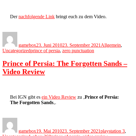
Der
nachfolgende Link
bringt euch zu dem Video.
Author
Posted
Categories
on
gamebox
23. Juni 2010
23. September 2021
Allgemein
,
Tags
Uncategorized
prince of persia
,
zero punctuation
Prince of Persia: The Forgotten Sands –
Video Review
Bei IGN gibt es
ein Video Review
zu ‚
Prince of Persia:
The Forgotten Sands
‚.
Author
Posted
Categories
on
gamebox
19. Mai 2010
23. September 2021
playstation 3
,