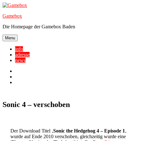
Skip
to
Gamebox
content
Die Homepage der Gamebox Baden
Menu
info
adresse
news
Facebook
YouTube
Twitter
Sonic 4 – verschoben
Der Download Titel ‚
Sonic the Hedgehog 4 – Episode 1
‚
wurde auf Ende 2010 verschoben, gleichzeitig wurde eine