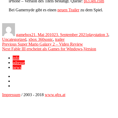
iPhone – Version des Titels bestätigt. Quelle:
ps3.ign.com
Bei Gamersyde gibt es einen
neuen Trailer
zu dem Spiel.
Author
Posted
Categories
on
gamebox
21. Mai 2010
23. September 2021
playstation 3
,
Tags
Uncategorized
,
xbox 360
sonic
,
trailer
Beitragsnavigation
Previous
Previous
Super Mario Galaxy 2 – Video Review
Next
post:
Next
Fable III erscheint als Games for Windows-Version
post:
info
adresse
news
Facebook
YouTube
Twitter
Impressum
/ 2003 - 2018
www.gbx.at