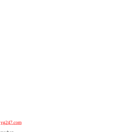
:
vg247.com