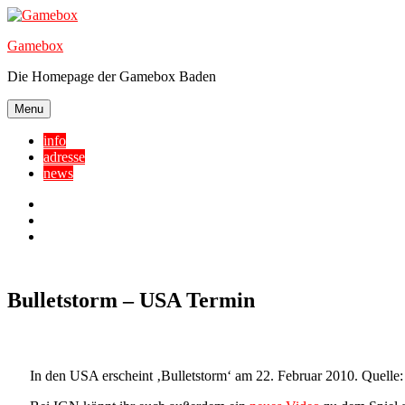
Skip
to
Gamebox
content
Die Homepage der Gamebox Baden
Menu
info
adresse
news
Facebook
YouTube
Twitter
Bulletstorm – USA Termin
In den USA erscheint ‚Bulletstorm‘ am 22. Februar 2010. Quelle