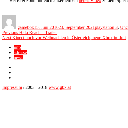
Bei IGN könnt ihr euch außerdem ein
neues Video
zu dem Spiel 
Author
Posted
Categories
on
gamebox
15. Juni 2010
23. September 2021
playstation 3
,
Unc
Beitragsnavigation
Previous
Previous
Halo Reach – Trailer
Next
post:
Next
Kinect noch vor Weihnachten in Österreich, neue Xbox im Juli
post:
info
adresse
news
Facebook
YouTube
Twitter
Impressum
/ 2003 - 2018
www.gbx.at