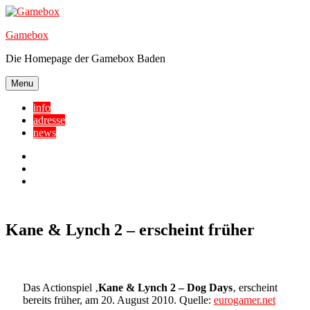
Skip
to
Gamebox
content
Die Homepage der Gamebox Baden
Menu
info
adresse
news
Facebook
YouTube
Twitter
Kane & Lynch 2 – erscheint früher
Das Actionspiel ‚
Kane & Lynch 2 – Dog Days
‚ erscheint
bereits früher, am 20. August 2010. Quelle:
eurogamer.net