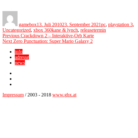
Author
Posted
Categories
on
gamebox
13. Juli 2010
23. September 2021
pc
,
playstation 3
,
Tags
Uncategorized
,
xbox 360
kane & lynch
,
releasetermin
Beitragsnavigation
Previous
Previous
Crackdown 2 – Interaktive-Orb Karte
Next
post:
Next
Zero Punctuation: Super Mario Galaxy 2
post:
info
adresse
news
Facebook
YouTube
Twitter
Impressum
/ 2003 - 2018
www.gbx.at