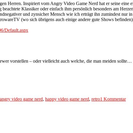
ngen Herren. Inspiriert vom Angry Video Game Nerd hat er seine eine e
nig beachtete Klassiker oder einfach ihm persönlich besonders am Herze
dnegativer und zynsicher Mensch wie ich erträgt ihn zumindest nur in 
RetrowareTV (wo sich übrigens auch einige andere gute Shows befinden)
6/Default.aspx
wer vorstellen – oder vielleicht auch welche, die man meiden sollte…
Tags
zu
Öff
angry video game nerd
,
happy video game nerd
,
retro
1 Kommentar
wir
die
Büc
der
Pan
–
Ret