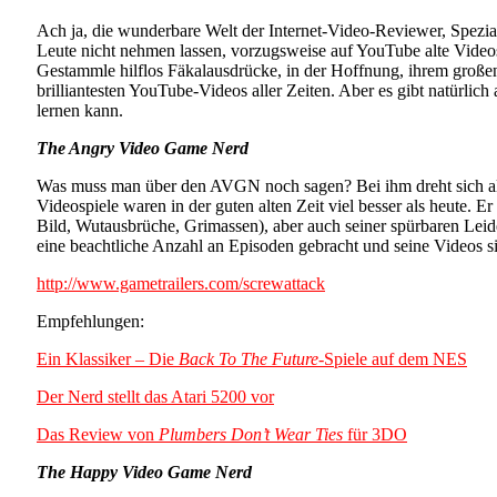
Ach ja, die wunderbare Welt der Internet-Video-Reviewer, Spez
Leute nicht nehmen lassen, vorzugsweise auf YouTube alte Vide
Gestammle hilflos Fäkalausdrücke, in der Hoffnung, ihrem groß
brilliantesten YouTube-Videos aller Zeiten. Aber es gibt natür
lernen kann.
The Angry Video Game Nerd
Was muss man über den AVGN noch sagen? Bei ihm dreht sich alles 
Videospiele waren in der guten alten Zeit viel besser als heute.
Bild, Wutausbrüche, Grimassen), aber auch seiner spürbaren Leiden
eine beachtliche Anzahl an Episoden gebracht und seine Videos s
http://www.gametrailers.com/screwattack
Empfehlungen:
Ein Klassiker – Die
Back To The Future
-Spiele auf dem NES
Der Nerd stellt das Atari 5200 vor
Das Review von
Plumbers Don’t Wear Ties
für 3DO
The Happy Video Game Nerd