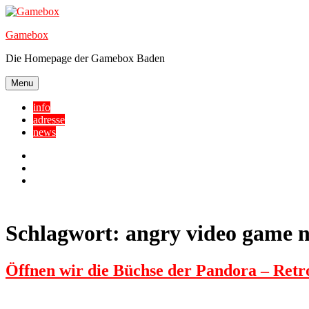
Skip
to
Gamebox
content
Die Homepage der Gamebox Baden
Menu
info
adresse
news
Facebook
YouTube
Twitter
Schlagwort:
angry video game 
Öffnen wir die Büchse der Pandora – Retr