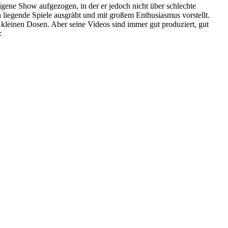
igene Show aufgezogen, in der er jedoch nicht über schlechte
n liegende Spiele ausgräbt und mit großem Enthusiasmus vorstellt.
kleinen Dosen. Aber seine Videos sind immer gut produziert, gut
:
nen
hse
dora
rogame-