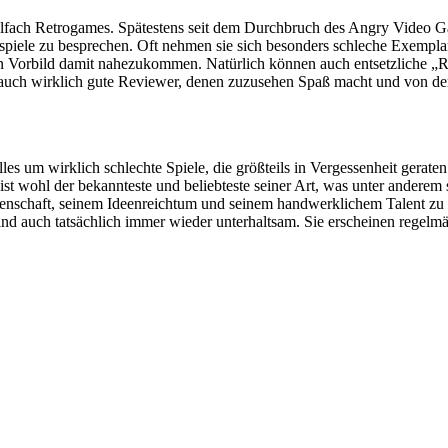
ialfach Retrogames. Spätestens seit dem Durchbruch des Angry Video 
ospiele zu besprechen. Oft nehmen sie sich besonders schleche Exemp
en Vorbild damit nahezukommen. Natürlich können auch entsetzliche 
lich auch wirklich gute Reviewer, denen zuzusehen Spaß macht und von 
um wirklich schlechte Spiele, die größteils in Vergessenheit geraten 
 Er ist wohl der bekannteste und beliebteste seiner Art, was unter and
schaft, seinem Ideenreichtum und seinem handwerklichem Talent zu verda
ind auch tatsächlich immer wieder unterhaltsam. Sie erscheinen regelm