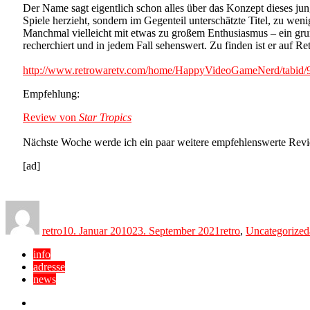
Der Name sagt eigentlich schon alles über das Konzept dieses ju
Spiele herzieht, sondern im Gegenteil unterschätzte Titel, zu we
Manchmal vielleicht mit etwas zu großem Enthusiasmus – ein grun
recherchiert und in jedem Fall sehenswert. Zu finden ist er auf 
http://www.retrowaretv.com/home/HappyVideoGameNerd/tabid/9
Empfehlung:
Review von
Star Tropics
Nächste Woche werde ich ein paar weitere empfehlenswerte Revie
[ad]
Author
Posted
Categories
on
retro
10. Januar 2010
23. September 2021
retro
,
Uncategorized
info
adresse
news
Facebook