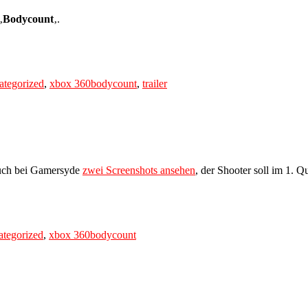
‚
Bodycount
‚.
Tags
ategorized
,
xbox 360
bodycount
,
trailer
euch bei Gamersyde
zwei Screenshots ansehen
, der Shooter soll im 1. 
Tags
tegorized
,
xbox 360
bodycount