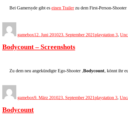
Bei Gamersyde gibt es
einen Trailer
zu dem First-Person-Shooter 
Author
Posted
Categories
on
gamebox
12. Juni 2010
23. September 2021
playstation 3
,
Unc
Bodycount – Screenshots
Zu dem neu angekündigte Ego-Shooter ‚
Bodycount
‚ könnt ihr 
Author
Posted
Categories
on
gamebox
9. März 2010
23. September 2021
playstation 3
,
Unca
Bodycount