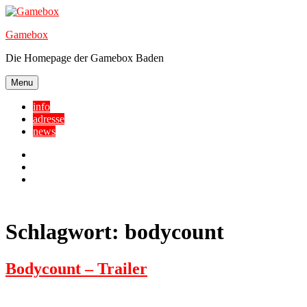
Skip
to
Gamebox
content
Die Homepage der Gamebox Baden
Menu
info
adresse
news
Facebook
YouTube
Twitter
Schlagwort:
bodycount
Bodycount – Trailer