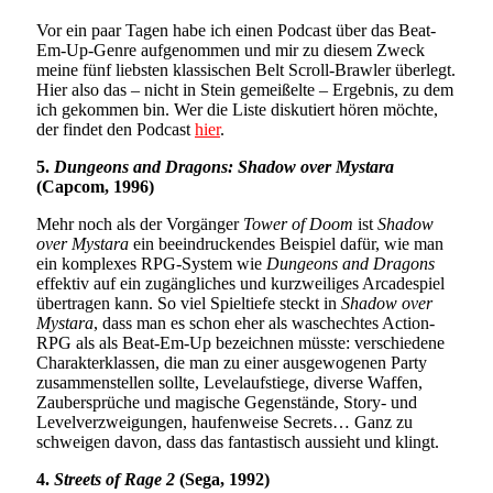
Vor ein paar Tagen habe ich einen Podcast über das Beat-
Em-Up-Genre aufgenommen und mir zu diesem Zweck
meine fünf liebsten klassischen Belt Scroll-Brawler überlegt.
Hier also das – nicht in Stein gemeißelte – Ergebnis, zu dem
ich gekommen bin. Wer die Liste diskutiert hören möchte,
der findet den Podcast
hier
.
5.
Dungeons and Dragons: Shadow over Mystara
(Capcom, 1996)
Mehr noch als der Vorgänger
Tower of Doom
ist
Shadow
over Mystara
ein beeindruckendes Beispiel dafür, wie man
ein komplexes RPG-System wie
Dungeons and Dragons
effektiv auf ein zugängliches und kurzweiliges Arcadespiel
übertragen kann. So viel Spieltiefe steckt in
Shadow over
Mystara
, dass man es schon eher als waschechtes Action-
RPG als als Beat-Em-Up bezeichnen müsste: verschiedene
Charakterklassen, die man zu einer ausgewogenen Party
zusammenstellen sollte, Levelaufstiege, diverse Waffen,
Zaubersprüche und magische Gegenstände, Story- und
Levelverzweigungen, haufenweise Secrets… Ganz zu
schweigen davon, dass das fantastisch aussieht und klingt.
4.
Streets of Rage 2
(Sega, 1992)