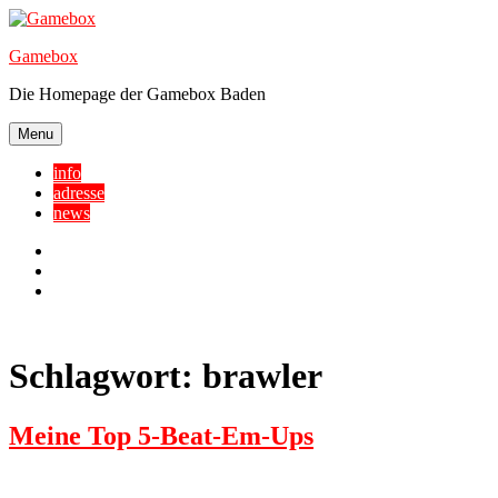
Skip
to
Gamebox
content
Die Homepage der Gamebox Baden
Menu
info
adresse
news
Facebook
YouTube
Twitter
Schlagwort:
brawler
Meine Top 5-Beat-Em-Ups