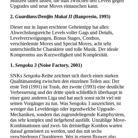
Münzen fallen lassen, die man zwischen den Levels gegen
Upgrades und neue Moves eintauschen kann.
2.
Guardians/Denijin Makai II
(Banpresto, 1995)
Dieser nur in Japan erschiene Geheimtipp hat alles:
Abwechslungsreiche Levels voller Gags und Details,
Levelverzweigungen, Bonus Stages, Combos,
verschiedenste Moves und Special Moves, acht sehr
unterschiedliche Charaktere und tolle Musik. Der ideale
Kompromiss aus Kurzweiligkeit und Komplexität.
1.
Sengoku 3
(Noise Factory, 2001)
SNKs
Sengoku
-Reihe zeichnet sich durch einen starken
Qualitätsanstieg zwischen den einzelnen Teilen aus: Der
erste Teil (1991) ist Trash, der zweite (1993) eine deutliche
Verbesserung und der dritte spielt schließlich überhaupt in
einer ganz anderen Liga und hat auch sonst nicht viel mit
seinen Vorgänger zu tun. Was Sengoku 3 auszeichnet, ist
weniger das Leveldesign oder irgendwelche Upgrade-
Mechaniken, sondern das zugrundeliegende Kampfsystem,
das sehr komplex und tiefgehend ausfällt. Unzählige Move-
Kombinationen und zwei- bis dreistellige Kombos warten
darauf gemeistert zu werden, und das mit sechs
verschiedenen Charakteren. Wer in einem Brawer also