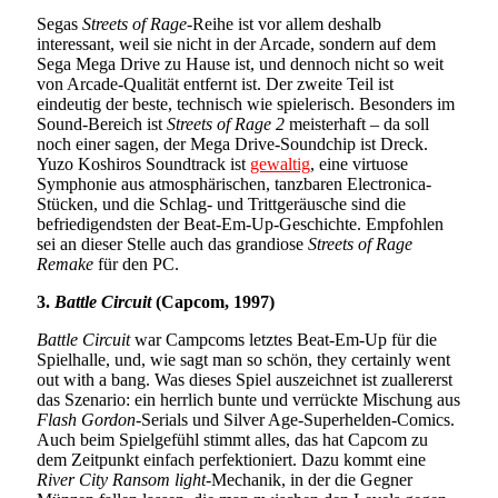
Segas
Streets of Rage
-Reihe ist vor allem deshalb
interessant, weil sie nicht in der Arcade, sondern auf dem
Sega Mega Drive zu Hause ist, und dennoch nicht so weit
von Arcade-Qualität entfernt ist. Der zweite Teil ist
eindeutig der beste, technisch wie spielerisch. Besonders im
Sound-Bereich ist
Streets of Rage 2
meisterhaft – da soll
noch einer sagen, der Mega Drive-Soundchip ist Dreck.
Yuzo Koshiros Soundtrack ist
gewaltig
, eine virtuose
Symphonie aus atmosphärischen, tanzbaren Electronica-
Stücken, und die Schlag- und Trittgeräusche sind die
befriedigendsten der Beat-Em-Up-Geschichte. Empfohlen
sei an dieser Stelle auch das grandiose
Streets of Rage
Remake
für den PC.
3.
Battle Circuit
(Capcom, 1997)
Battle Circuit
war Campcoms letztes Beat-Em-Up für die
Spielhalle, und, wie sagt man so schön, they certainly went
out with a bang. Was dieses Spiel auszeichnet ist zuallererst
das Szenario: ein herrlich bunte und verrückte Mischung aus
Flash Gordon
-Serials und Silver Age-Superhelden-Comics.
Auch beim Spielgefühl stimmt alles, das hat Capcom zu
dem Zeitpunkt einfach perfektioniert. Dazu kommt eine
River City Ransom light
-Mechanik, in der die Gegner