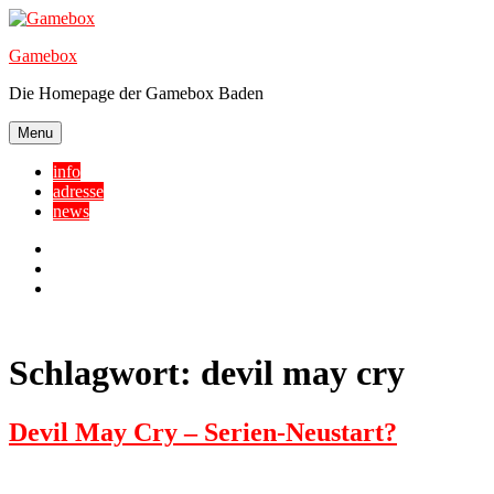
Skip
to
Gamebox
content
Die Homepage der Gamebox Baden
Menu
info
adresse
news
Facebook
YouTube
Twitter
Schlagwort:
devil may cry
Devil May Cry – Serien-Neustart?