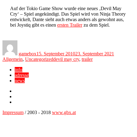
Auf der Tokio Game Show wurde eine neues ‚Devil May
Cry‘ – Spiel angekündigt. Das Spiel wird von Ninja Theory
entwickelt, Dante sieht auch etwas anders als gewohnt aus,
bei Joystiq gibt es einen
ersten Trailer
zu dem Spiel.
Author
Posted
Categories
on
gamebox
15. September 2010
23. September 2021
Tags
Allgemein
,
Uncategorized
devil may cry
,
trailer
info
adresse
news
Facebook
YouTube
Twitter
Impressum
/ 2003 - 2018
www.gbx.at