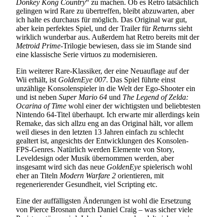
Donkey Kong Country
“ zu machen. Ob es Retro tatsächlich
gelingen wird Rare zu übertreffen, bleibt abzuwarten, aber
ich halte es durchaus für möglich. Das Original war gut,
aber kein perfektes Spiel, und der Trailer für
Returns
sieht
wirklich wunderbar aus. Außerdem hat Retro bereits mit der
Metroid Prime
-Trilogie bewiesen, dass sie im Stande sind
eine klassische Serie virtuos zu modernisieren.
Ein weiterer Rare-Klassiker, der eine Neuauflage auf der
Wii erhält, ist
GoldenEye 007
. Das Spiel führte einst
unzählige Konsolenspieler in die Welt der Ego-Shooter ein
und ist neben
Super Mario 64
und
The Legend of Zelda:
Ocarina of Time
wohl einer der wichtigsten und beliebtesten
Nintendo 64-Titel überhaupt. Ich erwarte mir allerdings kein
Remake, das sich allzu eng an das Original hält, vor allem
weil dieses in den letzten 13 Jahren einfach zu schlecht
gealtert ist, angesichts der Entwicklungen des Konsolen-
FPS-Genres. Natürlich werden Elemente von Story,
Leveldesign oder Musik übernommen werden, aber
insgesamt wird sich das neue
GoldenEye
spielerisch wohl
eher an Titeln
Modern Warfare 2
orientieren, mit
regenerierender Gesundheit, viel Scripting etc.
Eine der auffälligsten Änderungen ist wohl die Ersetzung
von Pierce Brosnan durch Daniel Craig – was sicher viele