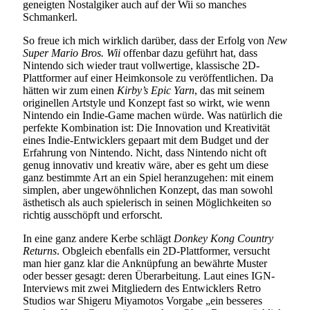
geneigten Nostalgiker auch auf der Wii so manches
Schmankerl.
So freue ich mich wirklich darüber, dass der Erfolg von
New
Super Mario Bros. Wii
offenbar dazu geführt hat, dass
Nintendo sich wieder traut vollwertige, klassische 2D-
Plattformer auf einer Heimkonsole zu veröffentlichen. Da
hätten wir zum einen
Kirby’s Epic Yarn
, das mit seinem
originellen Artstyle und Konzept fast so wirkt, wie wenn
Nintendo ein Indie-Game machen würde. Was natürlich die
perfekte Kombination ist: Die Innovation und Kreativität
eines Indie-Entwicklers gepaart mit dem Budget und der
Erfahrung von Nintendo. Nicht, dass Nintendo nicht oft
genug innovativ und kreativ wäre, aber es geht um diese
ganz bestimmte Art an ein Spiel heranzugehen: mit einem
simplen, aber ungewöhnlichen Konzept, das man sowohl
ästhetisch als auch spielerisch in seinen Möglichkeiten so
richtig ausschöpft und erforscht.
In eine ganz andere Kerbe schlägt
Donkey Kong Country
Returns
. Obgleich ebenfalls ein 2D-Plattformer, versucht
man hier ganz klar die Anknüpfung an bewährte Muster
oder besser gesagt: deren Überarbeitung. Laut eines IGN-
Interviews mit zwei Mitgliedern des Entwicklers Retro
Studios war Shigeru Miyamotos Vorgabe „ein besseres