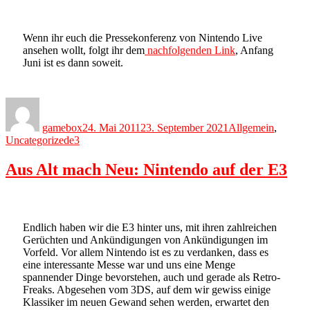
Wenn ihr euch die Pressekonferenz von Nintendo Live
ansehen wollt, folgt ihr dem
nachfolgenden Link
, Anfang
Juni ist es dann soweit.
Author
Posted
Categories
on
gamebox
24. Mai 2011
23. September 2021
Allgemein
,
Tags
Uncategorized
e3
Aus Alt mach Neu: Nintendo auf der E3
Endlich haben wir die E3 hinter uns, mit ihren zahlreichen
Gerüchten und Ankündigungen von Ankündigungen im
Vorfeld. Vor allem Nintendo ist es zu verdanken, dass es
eine interessante Messe war und uns eine Menge
spannender Dinge bevorstehen, auch und gerade als Retro-
Freaks. Abgesehen vom 3DS, auf dem wir gewiss einige
Klassiker im neuen Gewand sehen werden, erwartet den