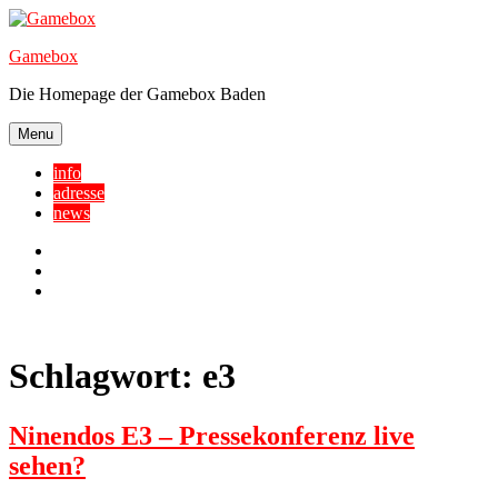
Skip
to
Gamebox
content
Die Homepage der Gamebox Baden
Menu
info
adresse
news
Facebook
YouTube
Twitter
Schlagwort:
e3
Ninendos E3 – Pressekonferenz live
sehen?