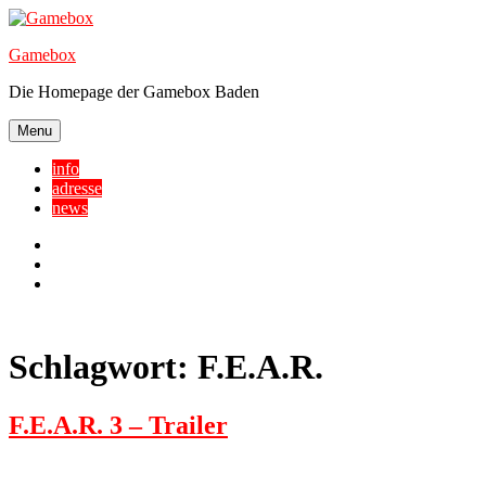
Skip
to
Gamebox
content
Die Homepage der Gamebox Baden
Menu
info
adresse
news
Facebook
YouTube
Twitter
Schlagwort:
F.E.A.R.
F.E.A.R. 3 – Trailer