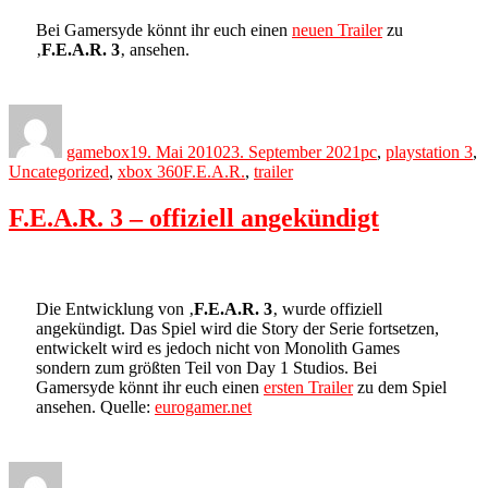
Bei Gamersyde könnt ihr euch einen
neuen Trailer
zu
‚
F.E.A.R. 3
‚ ansehen.
Author
Posted
Categories
on
gamebox
19. Mai 2010
23. September 2021
pc
,
playstation 3
,
Tags
Uncategorized
,
xbox 360
F.E.A.R.
,
trailer
F.E.A.R. 3 – offiziell angekündigt
Die Entwicklung von ‚
F.E.A.R. 3
‚ wurde offiziell
angekündigt. Das Spiel wird die Story der Serie fortsetzen,
entwickelt wird es jedoch nicht von Monolith Games
sondern zum größten Teil von Day 1 Studios. Bei
Gamersyde könnt ihr euch einen
ersten Trailer
zu dem Spiel
ansehen. Quelle:
eurogamer.net
Author
Posted
Categories