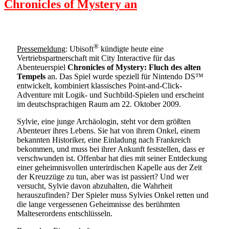
Chronicles of Mystery an
®
Pressemeldung
: Ubisoft
kündigte heute eine
Vertriebspartnerschaft mit City Interactive für das
Abenteuerspiel
Chronicles of Mystery: Fluch des alten
Tempels
an. Das Spiel wurde speziell für Nintendo DS™
entwickelt, kombiniert klassisches Point-and-Click-
Adventure mit Logik- und Suchbild-Spielen und erscheint
im deutschsprachigen Raum am 22. Oktober 2009.
Sylvie, eine junge Archäologin, steht vor dem größten
Abenteuer ihres Lebens. Sie hat von ihrem Onkel, einem
bekannten Historiker, eine Einladung nach Frankreich
bekommen, und muss bei ihrer Ankunft feststellen, dass er
verschwunden ist. Offenbar hat dies mit seiner Entdeckung
einer geheimnisvollen unterirdischen Kapelle aus der Zeit
der Kreuzzüge zu tun, aber was ist passiert? Und wer
versucht, Sylvie davon abzuhalten, die Wahrheit
herauszufinden? Der Spieler muss Sylvies Onkel retten und
die lange vergessenen Geheimnisse des berühmten
Malteserordens entschlüsseln.