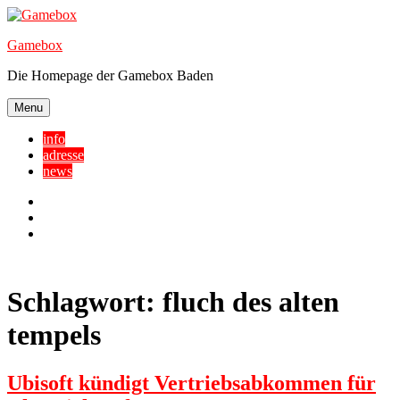
Skip
to
Gamebox
content
Die Homepage der Gamebox Baden
Menu
info
adresse
news
Facebook
YouTube
Twitter
Schlagwort:
fluch des alten
tempels
Ubisoft kündigt Vertriebsabkommen für