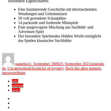
Besondere Eigenschaften:
Eine faszinierende Geschichte mit überraschenden
Wendungen und Geheimnissen
50 voll gerenderte Schauplätze
14 packende und fordernde Minispiele
Eine ausgewogene Mischung aus Suchbild- und
Adventure-Spiel
Der besondere Spielmodus Hidden World ermöglicht
das Spielen klassischer Suchbilder
Author
Posted
Categories
on
gamebox
1. September 2009
23. September 2021
nintendo
Tags
ds
,
Uncategorized
chronicles of mystery
,
fluch des alten tempels
,
pressemeldung
info
adresse
news
Facebook
YouTube
Twitter