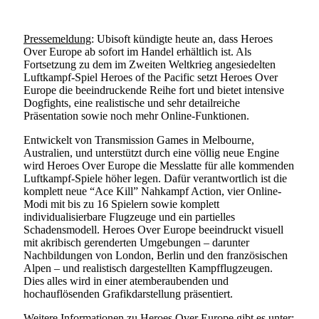
Pressemeldung
: Ubisoft kündigte heute an, dass Heroes
Over Europe ab sofort im Handel erhältlich ist. Als
Fortsetzung zu dem im Zweiten Weltkrieg angesiedelten
Luftkampf-Spiel Heroes of the Pacific setzt Heroes Over
Europe die beeindruckende Reihe fort und bietet intensive
Dogfights, eine realistische und sehr detailreiche
Präsentation sowie noch mehr Online-Funktionen.
Entwickelt von Transmission Games in Melbourne,
Australien, und unterstützt durch eine völlig neue Engine
wird Heroes Over Europe die Messlatte für alle kommenden
Luftkampf-Spiele höher legen. Dafür verantwortlich ist die
komplett neue “Ace Kill” Nahkampf Action, vier Online-
Modi mit bis zu 16 Spielern sowie komplett
individualisierbare Flugzeuge und ein partielles
Schadensmodell. Heroes Over Europe beeindruckt visuell
mit akribisch gerenderten Umgebungen – darunter
Nachbildungen von London, Berlin und den französischen
Alpen – und realistisch dargestellten Kampfflugzeugen.
Dies alles wird in einer atemberaubenden und
hochauflösenden Grafikdarstellung präsentiert.
Weitere Informationen zu Heroes Over Europe gibt es unter: