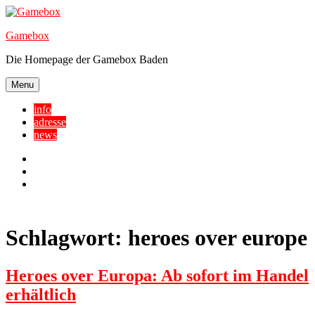
Skip
to
Gamebox
content
Die Homepage der Gamebox Baden
Menu
info
adresse
news
Facebook
YouTube
Twitter
Schlagwort:
heroes over europe
Heroes over Europa: Ab sofort im Handel
erhältlich