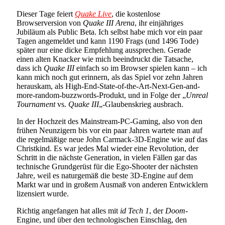
Dieser Tage feiert
Quake Live
, die kostenlose
Browserversion von
Quake III Arena
, ihr einjähriges
Jubiläum als Public Beta. Ich selbst habe mich vor ein paar
Tagen angemeldet und kann 1190 Frags (und 1496 Tode)
später nur eine dicke Empfehlung aussprechen. Gerade
einen alten Knacker wie mich beeindruckt die Tatsache,
dass ich
Quake III
einfach so im Browser spielen kann – ich
kann mich noch gut erinnern, als das Spiel vor zehn Jahren
herauskam, als High-End-State-of-the-Art-Next-Gen-and-
more-random-buzzwords-Produkt, und in Folge der „
Unreal
Tournament
vs.
Quake III
„-Glaubenskrieg ausbrach.
In der Hochzeit des Mainstream-PC-Gaming, also von den
frühen Neunzigern bis vor ein paar Jahren wartete man auf
die regelmäßige neue John Carmack-3D-Engine wie auf das
Christkind. Es war jedes Mal wieder eine Revolution, der
Schritt in die nächste Generation, in vielen Fällen gar das
technische Grundgerüst für die Ego-Shooter der nächsten
Jahre, weil es naturgemäß die beste 3D-Engine auf dem
Markt war und in großem Ausmaß von anderen Entwicklern
lizensiert wurde.
Richtig angefangen hat alles mit
id Tech 1
, der
Doom
-
Engine, und über den technologischen Einschlag, den