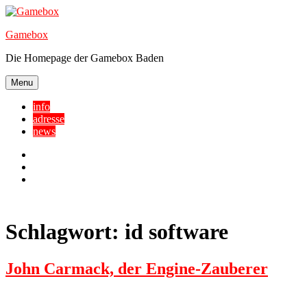
Skip
to
Gamebox
content
Die Homepage der Gamebox Baden
Menu
info
adresse
news
Facebook
YouTube
Twitter
Schlagwort:
id software
John Carmack, der Engine-Zauberer