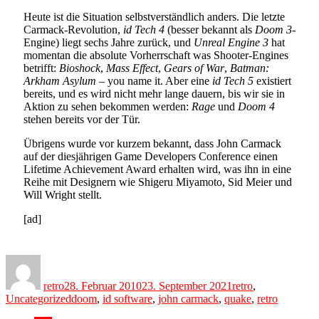
Heute ist die Situation selbstverständlich anders. Die letzte
Carmack-Revolution,
id Tech 4
(besser bekannt als
Doom 3
-
Engine) liegt sechs Jahre zurück, und
Unreal Engine 3
hat
momentan die absolute Vorherrschaft was Shooter-Engines
betrifft:
Bioshock
,
Mass Effect
,
Gears of War
,
Batman:
Arkham Asylum
– you name it. Aber eine
id Tech 5
existiert
bereits, und es wird nicht mehr lange dauern, bis wir sie in
Aktion zu sehen bekommen werden:
Rage
und
Doom 4
stehen bereits vor der Tür.
Übrigens wurde vor kurzem bekannt, dass John Carmack
auf der diesjährigen Game Developers Conference einen
Lifetime Achievement Award erhalten wird, was ihn in eine
Reihe mit Designern wie Shigeru Miyamoto, Sid Meier und
Will Wright stellt.
[ad]
Author
Posted
Categories
on
retro
28. Februar 2010
23. September 2021
retro
,
Tags
Uncategorized
doom
,
id software
,
john carmack
,
quake
,
retro