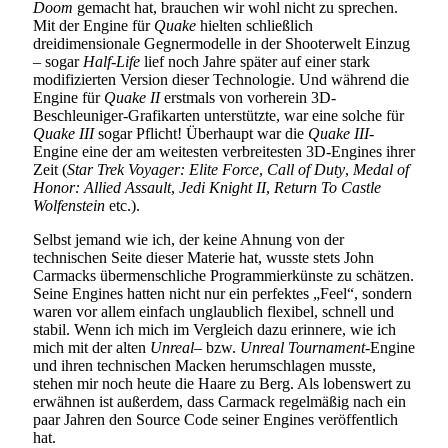
Doom
gemacht hat, brauchen wir wohl nicht zu sprechen.
Mit der Engine für
Quake
hielten schließlich
dreidimensionale Gegnermodelle in der Shooterwelt Einzug
– sogar
Half-Life
lief noch Jahre später auf einer stark
modifizierten Version dieser Technologie. Und während die
Engine für
Quake II
erstmals von vorherein 3D-
Beschleuniger-Grafikarten unterstützte, war eine solche für
Quake III
sogar Pflicht! Überhaupt war die
Quake III
-
Engine eine der am weitesten verbreitesten 3D-Engines ihrer
Zeit (
Star Trek Voyager: Elite Force
,
Call of Duty
,
Medal of
Honor: Allied Assault
,
Jedi Knight II
,
Return To Castle
Wolfenstein
etc.).
Selbst jemand wie ich, der keine Ahnung von der
technischen Seite dieser Materie hat, wusste stets John
Carmacks übermenschliche Programmierkünste zu schätzen.
Seine Engines hatten nicht nur ein perfektes „Feel“, sondern
waren vor allem einfach unglaublich flexibel, schnell und
stabil. Wenn ich mich im Vergleich dazu erinnere, wie ich
mich mit der alten
Unreal
– bzw.
Unreal Tournament
-Engine
und ihren technischen Macken herumschlagen musste,
stehen mir noch heute die Haare zu Berg. Als lobenswert zu
erwähnen ist außerdem, dass Carmack regelmäßig nach ein
paar Jahren den Source Code seiner Engines veröffentlich
hat.