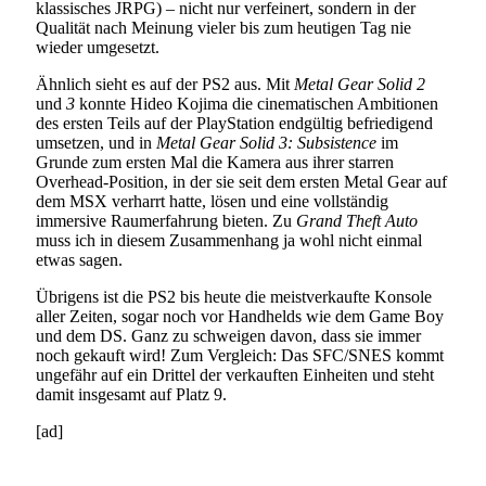
klassisches JRPG) – nicht nur verfeinert, sondern in der
Qualität nach Meinung vieler bis zum heutigen Tag nie
wieder umgesetzt.
Ähnlich sieht es auf der PS2 aus. Mit
Metal Gear Solid 2
und
3
konnte Hideo Kojima die cinematischen Ambitionen
des ersten Teils auf der PlayStation endgültig befriedigend
umsetzen, und in
Metal Gear Solid 3: Subsistence
im
Grunde zum ersten Mal die Kamera aus ihrer starren
Overhead-Position, in der sie seit dem ersten Metal Gear auf
dem MSX verharrt hatte, lösen und eine vollständig
immersive Raumerfahrung bieten. Zu
Grand Theft Auto
muss ich in diesem Zusammenhang ja wohl nicht einmal
etwas sagen.
Übrigens ist die PS2 bis heute die meistverkaufte Konsole
aller Zeiten, sogar noch vor Handhelds wie dem Game Boy
und dem DS. Ganz zu schweigen davon, dass sie immer
noch gekauft wird! Zum Vergleich: Das SFC/SNES kommt
ungefähr auf ein Drittel der verkauften Einheiten und steht
damit insgesamt auf Platz 9.
[ad]