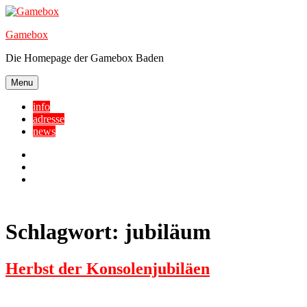
Skip
to
Gamebox
content
Die Homepage der Gamebox Baden
Menu
info
adresse
news
Facebook
YouTube
Twitter
Schlagwort:
jubiläum
Herbst der Konsolenjubiläen