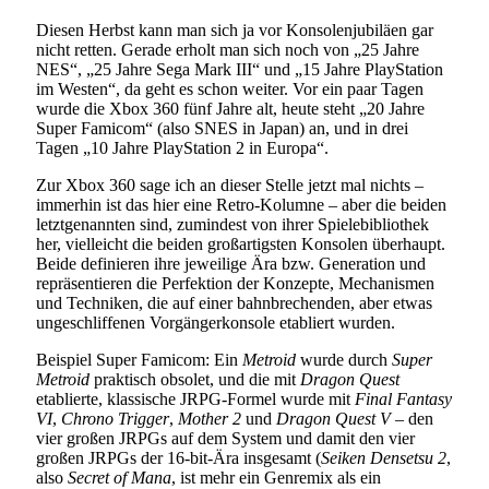
Diesen Herbst kann man sich ja vor Konsolenjubiläen gar
nicht retten. Gerade erholt man sich noch von „25 Jahre
NES“, „25 Jahre Sega Mark III“ und „15 Jahre PlayStation
im Westen“, da geht es schon weiter. Vor ein paar Tagen
wurde die Xbox 360 fünf Jahre alt, heute steht „20 Jahre
Super Famicom“ (also SNES in Japan) an, und in drei
Tagen „10 Jahre PlayStation 2 in Europa“.
Zur Xbox 360 sage ich an dieser Stelle jetzt mal nichts –
immerhin ist das hier eine Retro-Kolumne – aber die beiden
letztgenannten sind, zumindest von ihrer Spielebibliothek
her, vielleicht die beiden großartigsten Konsolen überhaupt.
Beide definieren ihre jeweilige Ära bzw. Generation und
repräsentieren die Perfektion der Konzepte, Mechanismen
und Techniken, die auf einer bahnbrechenden, aber etwas
ungeschliffenen Vorgängerkonsole etabliert wurden.
Beispiel Super Famicom: Ein
Metroid
wurde durch
Super
Metroid
praktisch obsolet, und die mit
Dragon Quest
etablierte, klassische JRPG-Formel wurde mit
Final Fantasy
VI
,
Chrono Trigger
,
Mother 2
und
Dragon Quest V
– den
vier großen JRPGs auf dem System und damit den vier
großen JRPGs der 16-bit-Ära insgesamt (
Seiken Densetsu 2
,
also
Secret of Mana
, ist mehr ein Genremix als ein