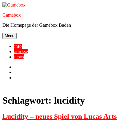
Skip
to
Gamebox
content
Die Homepage der Gamebox Baden
Menu
info
adresse
news
Facebook
YouTube
Twitter
Schlagwort:
lucidity
Lucidity – neues Spiel von Lucas Arts