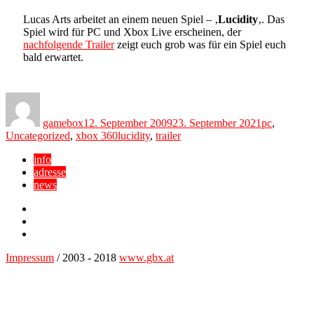
Lucas Arts arbeitet an einem neuen Spiel – ‚
Lucidity
‚. Das
Spiel wird für PC und Xbox Live erscheinen, der
nachfolgende Trailer
zeigt euch grob was für ein Spiel euch
bald erwartet.
Author
Posted
Categories
on
gamebox
12. September 2009
23. September 2021
pc
,
Tags
Uncategorized
,
xbox 360
lucidity
,
trailer
info
adresse
news
Facebook
YouTube
Twitter
Impressum
/ 2003 - 2018
www.gbx.at