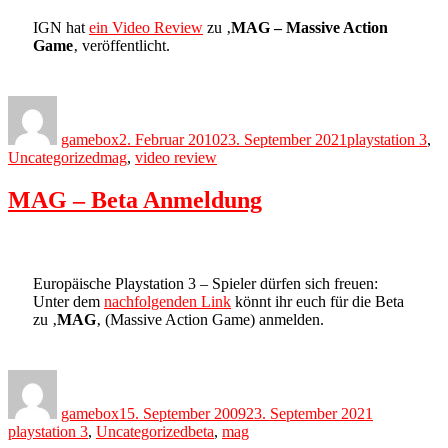
IGN hat
ein Video Review
zu ‚
MAG – Massive Action
Game
‚ veröffentlicht.
Author
Posted
Categories
on
gamebox
2. Februar 2010
23. September 2021
playstation 3
,
Tags
Uncategorized
mag
,
video review
MAG – Beta Anmeldung
Europäische Playstation 3 – Spieler dürfen sich freuen:
Unter dem
nachfolgenden Link
könnt ihr euch für die Beta
zu ‚
MAG
‚ (Massive Action Game) anmelden.
Author
Posted
Categories
on
gamebox
15. September 2009
23. September 2021
Tags
playstation 3
,
Uncategorized
beta
,
mag