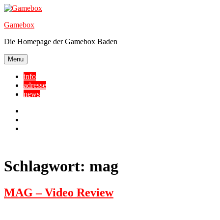
Skip
to
Gamebox
content
Die Homepage der Gamebox Baden
Menu
info
adresse
news
Facebook
YouTube
Twitter
Schlagwort:
mag
MAG – Video Review