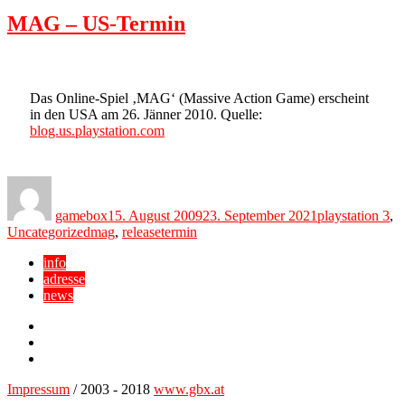
MAG – US-Termin
Das Online-Spiel ‚MAG‘ (Massive Action Game) erscheint
in den USA am 26. Jänner 2010. Quelle:
blog.us.playstation.com
Author
Posted
Categories
on
gamebox
15. August 2009
23. September 2021
playstation 3
,
Tags
Uncategorized
mag
,
releasetermin
info
adresse
news
Facebook
YouTube
Twitter
Impressum
/ 2003 - 2018
www.gbx.at