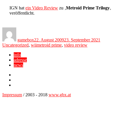
IGN hat
ein Video Review
zu ‚
Metroid Prime Trilogy
‚
veröffentlicht.
Author
Posted
Categories
on
gamebox
22. August 2009
23. September 2021
Tags
Uncategorized
,
wii
metroid prime
,
video review
info
adresse
news
Facebook
YouTube
Twitter
Impressum
/ 2003 - 2018
www.gbx.at