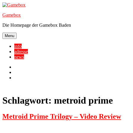
Skip
to
Gamebox
content
Die Homepage der Gamebox Baden
Menu
info
adresse
news
Facebook
YouTube
Twitter
Schlagwort:
metroid prime
Metroid Prime Trilogy – Video Review