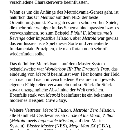
verschiedene Charakterwerte beeinflussten.
Wenn es um die Anfänge des Metroidvania-Genres geht, ist
natürlich das Ur-
Metroid
auf dem NES der beste
Orientierungspunkt. Zwar gab es auch schon vorher Spiele,
die mehr oder weniger in das Schema hineinpassten bzw. es
vorwegnahmen, so zum Beispiel
Pitfall II
,
Montezuma’s
Revenge
oder
Impossible Mission
, aber
Metroid
war gewiss
das einflussreichste Spiel dieser Sorte und zementierte
fundamentale Prinzipien, die man fortan noch sehr oft
wiederfinden sollte.
Das definitive Metroidvania auf dem Master System
beispielsweise war
Wonderboy III: The Dragon’s Trap
, das
eindeutig von
Metroid
beeinflusst war. Hier konnte der Held
sich nach und nach in verschiedene Kreaturen mit jeweils
eigenen Fähigkeiten verwandeln und so Stück für Stück
zuvor unzugängliche Abschnitte der Welt erreichen.
Ebenfalls stark von
Metroid
beeinflusst ist ein bekanntes
modernes Beispiel:
Cave Story
.
Weitere Vertreter:
Metroid Fusion
,
Metroid: Zero Mission
,
alle Handheld-Castlevanias ab
Circle of the Moon
,
Zillion
(
Metroid
meets
Impossible Mission
, auf dem Master
System),
Blaster Master
(NES),
Mega Man ZX
(GBA),