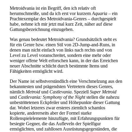
Metroidvania ist ein Begriff, den ich relativ oft
herumschmeiße, und da ich erst vor kurzem
Aquaria
– ein
Prachtexemplar des Metroidvania-Genres – durchgespielt
habe, nehme ich mir jetzt mal kurz Zeit, näher auf diese
Gattungsbezeichnung einzugehen.
Was genau bedeutet Metroidvania? Grundsätzlich steht es
für ein Genre bzw. einen Stil von 2D-Jump-and-Runs, in
denen man nicht einfach von links nach rechts und von
Level zu Level voranschreitet, sondern eine mehr oder
weniger offene Welt erforschen kann, in der das Erreichen
neuer Abschnitte schlicht durch bestimmte Items und
Fähigkeiten ermöglicht wird.
Der Name ist selbstverständlich eine Verschmelzung aus den
bekanntesten und prägendsten Vertretern dieses Genres,
nämlich
Metroid
und
Castlevania
. Speziell
Super Metroid
und
Castlevania: Symphony of the Night
stellen die nahezu
unbestrittetenen Eckpfeiler und Höhepunkte dieser Gattung
dar. Wobei letzeres zwar ersteres ziemlich schamlos
kopierte, andererseits aber der Formel starke
Rollenspielelemente hinzufügte, mit Erfahrungspunkten für
besiegte Gegner, die das Aufleveln der Spielfigur
ermöglichten, und zahllosen Ausrüstungsgegeständen, die