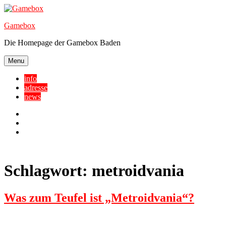
Skip
to
Gamebox
content
Die Homepage der Gamebox Baden
Menu
info
adresse
news
Facebook
YouTube
Twitter
Schlagwort:
metroidvania
Was zum Teufel ist „Metroidvania“?