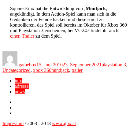
Square-Enix hat die Entwicklung von ‚
Mindjack
‚
angekündigt. In dem Action-Spiel kann man sich in die
Gedanken der Feinde hacken und diese somit zu
kontrollieren, das Spiel soll bereits im Oktober für Xbox 360
und Playstation 3 erscheinen, bei VG247 findet ihr auch
einen Trailer
zu dem Spiel.
Author
Posted
Categories
on
gamebox
15. Juni 2010
23. September 2021
playstation 3
,
Tags
Uncategorized
,
xbox 360
mindjack
,
trailer
info
adresse
news
Facebook
YouTube
Twitter
Impressum
/ 2003 - 2018
www.gbx.at