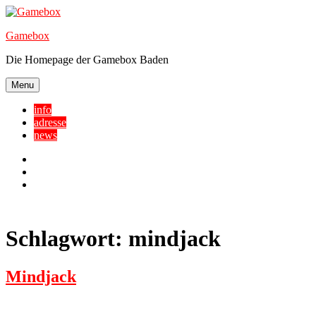
Skip
to
Gamebox
content
Die Homepage der Gamebox Baden
Menu
info
adresse
news
Facebook
YouTube
Twitter
Schlagwort:
mindjack
Mindjack