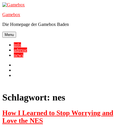
Skip
to
Gamebox
content
Die Homepage der Gamebox Baden
Menu
info
adresse
news
Facebook
YouTube
Twitter
Schlagwort:
nes
How I Learned to Stop Worrying and
Love the NES