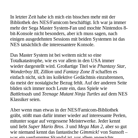
In letzter Zeit habe ich mich ein bisschen mehr mit der
Bibliothek des NES/Famicom beschäftigt. Ich war ja immer
mehr der Sega Master System-Fan und mochte Nintendos 8-
bit-Konsole nicht besonders, aber ich muss sagen, nach
einigen ausgedehnten Sessions mit beiden Systemen ist das
NES tatsächlich die interessantere Konsole.
Das Master System ist bei weitem nicht so eine
Totalkatastrophe, wie es vor allem in den USA immer
wieder dargestellt wird. Großartige Titel wie
Phantasy Star
,
Wonderboy III
,
Zillion
und
Fantasy Zone II
schaffen es
einfach nicht, sich ins kollektive Gedächtnis einzubrennen,
da meist der nostalgische Bezug fehlt. Auf der anderen Seite
bliden sich immer noch Leute ein, dass Spiele wie
Battletoads
und
Teenage Mutant Ninja Turtles
auf dem NES
Klassiker seien.
Aber wenn man etwas in der NES/Famicom-Bibliothek
gräbt, stößt man dafür immer wieder auf interessante Perlen,
mitunter sogar auf vergessene Meisterwerke. Jeder kennt
und liebt
Super Mario Bros. 3
und
Mega Man 2
, aber so gut
wie niemand kennt das fantastische
Gimmick!
von Sunsoft –
was ein verdammter Skandal ist, vor allem angesichts