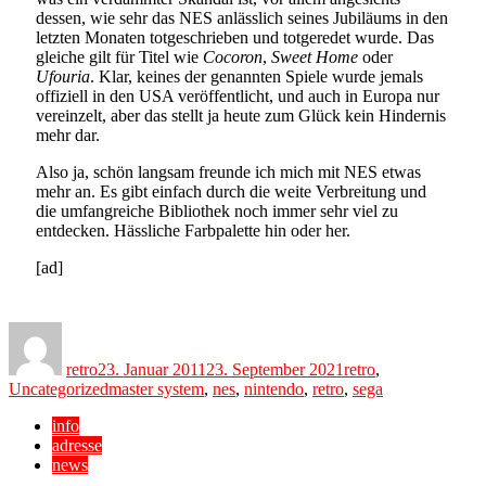
dessen, wie sehr das NES anlässlich seines Jubiläums in den
letzten Monaten totgeschrieben und totgeredet wurde. Das
gleiche gilt für Titel wie
Cocoron
,
Sweet Home
oder
Ufouria
. Klar, keines der genannten Spiele wurde jemals
offiziell in den USA veröffentlicht, und auch in Europa nur
vereinzelt, aber das stellt ja heute zum Glück kein Hindernis
mehr dar.
Also ja, schön langsam freunde ich mich mit NES etwas
mehr an. Es gibt einfach durch die weite Verbreitung und
die umfangreiche Bibliothek noch immer sehr viel zu
entdecken. Hässliche Farbpalette hin oder her.
[ad]
Author
Posted
Categories
on
retro
23. Januar 2011
23. September 2021
retro
,
Tags
Uncategorized
master system
,
nes
,
nintendo
,
retro
,
sega
info
adresse
news