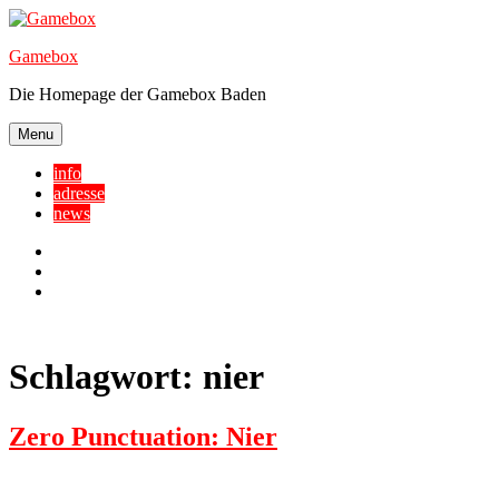
Skip
to
Gamebox
content
Die Homepage der Gamebox Baden
Menu
info
adresse
news
Facebook
YouTube
Twitter
Schlagwort:
nier
Zero Punctuation: Nier