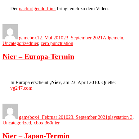
Der
nachfolgende Link
bringt euch zu dem Video.
Author
Posted
Categories
on
gamebox
12. Mai 2010
23. September 2021
Allgemein
,
Tags
Uncategorized
nier
,
zero punctuation
Nier – Europa-Termin
In Europa erscheint ‚
Nier
‚ am 23. April 2010. Quelle:
vg247.com
Author
Posted
Categories
on
gamebox
4. Februar 2010
23. September 2021
playstation 3
,
Tags
Uncategorized
,
xbox 360
nier
Nier – Japan-Termin