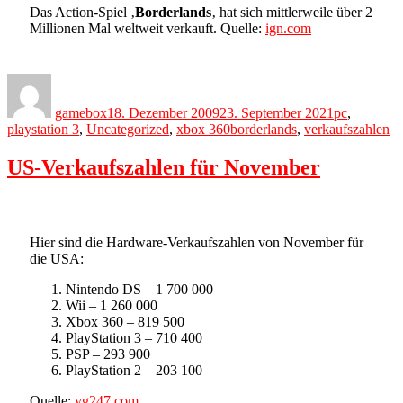
Das Action-Spiel ‚
Borderlands
‚ hat sich mittlerweile über 2
Millionen Mal weltweit verkauft. Quelle:
ign.com
Author
Posted
Categories
on
gamebox
18. Dezember 2009
23. September 2021
pc
,
Tags
playstation 3
,
Uncategorized
,
xbox 360
borderlands
,
verkaufszahlen
US-Verkaufszahlen für November
Hier sind die Hardware-Verkaufszahlen von November für
die USA:
Nintendo DS – 1 700 000
Wii – 1 260 000
Xbox 360 – 819 500
PlayStation 3 – 710 400
PSP – 293 900
PlayStation 2 – 203 100
Quelle:
vg247.com