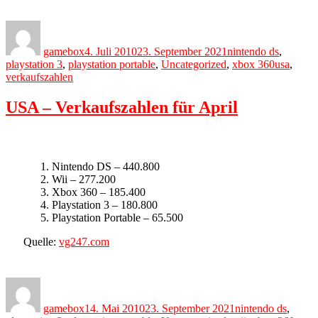
Author
Posted
Categories
on
gamebox
4. Juli 2010
23. September 2021
nintendo ds
,
Tags
playstation 3
,
playstation portable
,
Uncategorized
,
xbox 360
usa
,
verkaufszahlen
USA – Verkaufszahlen für April
Nintendo DS – 440.800
Wii – 277.200
Xbox 360 – 185.400
Playstation 3 – 180.800
Playstation Portable – 65.500
Quelle:
vg247.com
Author
Posted
Categories
on
gamebox
14. Mai 2010
23. September 2021
nintendo ds
,