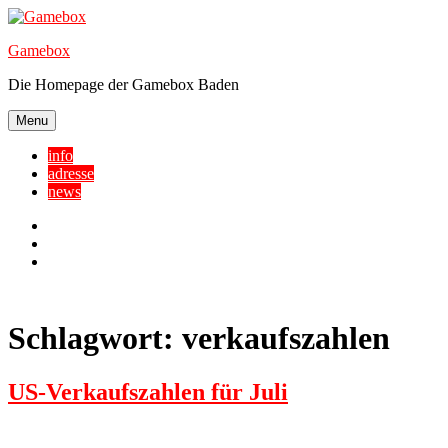
Skip
to
Gamebox
content
Die Homepage der Gamebox Baden
Menu
info
adresse
news
Facebook
YouTube
Twitter
Schlagwort:
verkaufszahlen
US-Verkaufszahlen für Juli