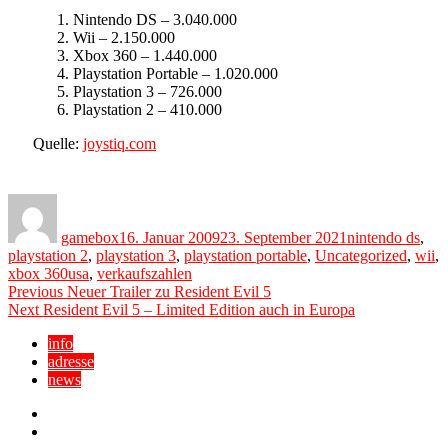
Nintendo DS – 3.040.000
Wii –
2.150.000
Xbox 360 – 1.440.000
Playstation Portable – 1.020.000
Playstation 3 – 726.000
Playstation 2 –
410.000
Quelle:
joystiq.com
Author
Posted
Categories
on
gamebox
16. Januar 2009
23. September 2021
nintendo ds
,
playstation 2
,
playstation 3
,
playstation portable
,
Uncategorized
,
wii
,
Tags
xbox 360
usa
,
verkaufszahlen
Beitragsnavigation
Previous
Previous
Neuer Trailer zu Resident Evil 5
Next
post:
Next
Resident Evil 5 – Limited Edition auch in Europa
post:
info
adresse
news
Facebook
YouTube