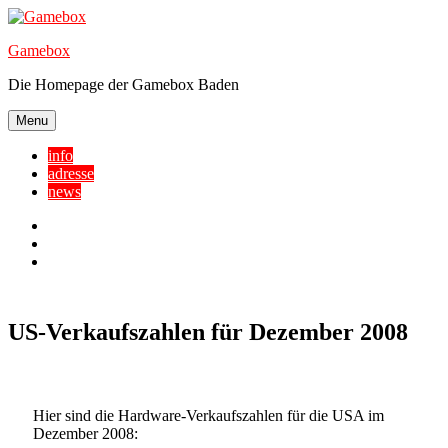
Skip
to
Gamebox
content
Die Homepage der Gamebox Baden
Menu
info
adresse
news
Facebook
YouTube
Twitter
US-Verkaufszahlen für Dezember 2008
Hier sind die Hardware-Verkaufszahlen für die USA im
Dezember 2008: