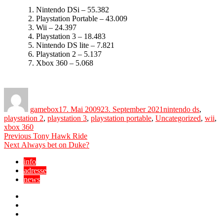
Nintendo DSi – 55.382
Playstation Portable – 43.009
Wii – 24.397
Playstation 3 – 18.483
Nintendo DS lite – 7.821
Playstation 2 – 5.137
Xbox 360 – 5.068
Author
Posted
Categories
on
gamebox
17. Mai 2009
23. September 2021
nintendo ds
,
playstation 2
,
playstation 3
,
playstation portable
,
Uncategorized
,
wii
,
xbox 360
Beitragsnavigation
Previous
Previous
Tony Hawk Ride
Next
post:
Next
Always bet on Duke?
post:
info
adresse
news
Facebook
YouTube
Twitter