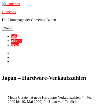
Skip
to
Gamebox
content
Die Homepage der Gamebox Baden
Menu
info
adresse
news
Facebook
YouTube
Twitter
Japan – Hardware-Verkaufszahlen
Media Create hat neue Hardware-Verkaufszahlen (4. Mai
2009 bis 10. Mai 2009) für Japan veröffentlicht: