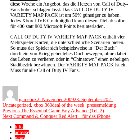
diese Woche ein Angebot, das die Herzen von Call of Duty-
Fans höher schlagen lässt. Das CALL OF DUTY IV
VARIETY MAP PACK ist um 50% günstiger zu haben.
Jedes Xbox LIVE Goldmitglied kann diesen Titel ab sofort
für 400 statt 800 Microsoft Points herunterladen.
CALL OF DUTY IV VARIETY MAP PACK enthält vier
Mehrspieler-Karten, die unterschiedliche Szenarien bieten.
So muss der Spieler sich beispielsweise in “Der Bach”
durch ein von Krieg gebeuteltes Dorf bewegen, ohne dabei
das Leben zu verlieren oder in “Chinatown” einen nebeligen
Stadtbezirk bezwingen. Der VARIETY MAP PACK ist ein
Muss für alle Call of Duty IV-Fans.
Author
Posted
Categories
on
gamebox
2. November 2009
23. September 2021
Tags
Uncategorized
,
xbox 360
deal of the week
,
pressemeldung
Beitragsnavigation
Previous
Previous
The Essential Game Boy Advance (Teil 2)
Next
post:
Next
Command & Conquer Red Alert – für das iPhone
post:
info
adresse
news