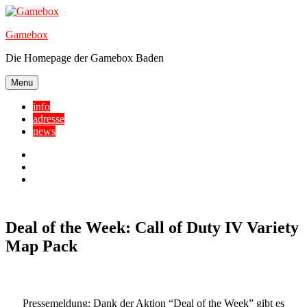
Skip
to
Gamebox
content
Die Homepage der Gamebox Baden
Menu
info
adresse
news
Facebook
YouTube
Twitter
Deal of the Week: Call of Duty IV Variety
Map Pack
Pressemeldung
: Dank der Aktion “Deal of the Week” gibt es