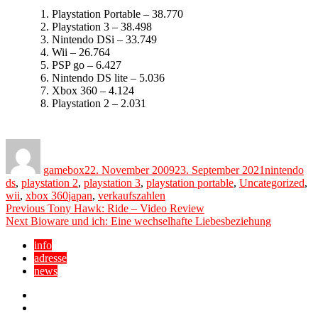
Playstation Portable – 38.770
Playstation 3 – 38.498
Nintendo DSi – 33.749
Wii – 26.764
PSP go – 6.427
Nintendo DS lite – 5.036
Xbox 360 – 4.124
Playstation 2 – 2.031
Author
Posted
Categories
on
gamebox
22. November 2009
23. September 2021
nintendo
ds
,
playstation 2
,
playstation 3
,
playstation portable
,
Uncategorized
,
Tags
wii
,
xbox 360
japan
,
verkaufszahlen
Beitragsnavigation
Previous
Previous
Tony Hawk: Ride – Video Review
Next
post:
Next
Bioware und ich: Eine wechselhafte Liebesbeziehung
post:
info
adresse
news
Facebook
YouTube