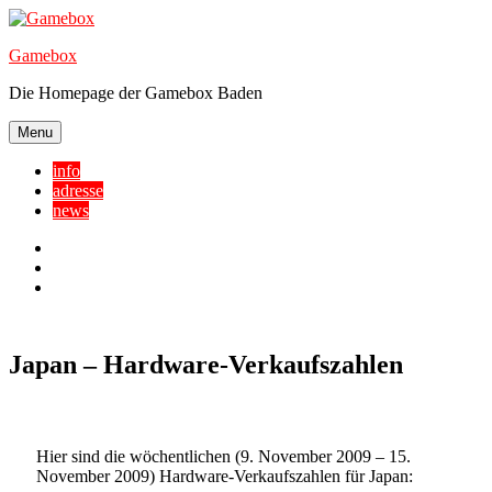
Skip
to
Gamebox
content
Die Homepage der Gamebox Baden
Menu
info
adresse
news
Facebook
YouTube
Twitter
Japan – Hardware-Verkaufszahlen
Hier sind die wöchentlichen (9. November 2009 – 15.
November 2009) Hardware-Verkaufszahlen für Japan: