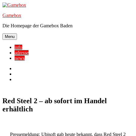
Skip
to
Gamebox
content
Die Homepage der Gamebox Baden
Menu
info
adresse
news
Facebook
YouTube
Twitter
Red Steel 2 – ab sofort im Handel
erhältlich
Pressemeldung
: Ubisoft gab heute bekannt, dass Red Steel 2