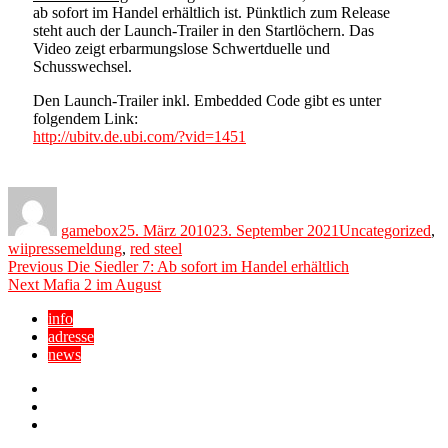
ab sofort im Handel erhältlich ist. Pünktlich zum Release
steht auch der Launch-Trailer in den Startlöchern. Das
Video zeigt erbarmungslose Schwertduelle und
Schusswechsel.
Den Launch-Trailer inkl. Embedded Code gibt es unter
folgendem Link:
http://ubitv.de.ubi.com/?vid=1451
Author
Posted
Categories
on
gamebox
25. März 2010
23. September 2021
Uncategorized
,
Tags
wii
pressemeldung
,
red steel
Beitragsnavigation
Previous
Previous
Die Siedler 7: Ab sofort im Handel erhältlich
Next
post:
Next
Mafia 2 im August
post:
info
adresse
news
Facebook
YouTube
Twitter