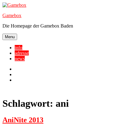
Skip
to
Gamebox
content
Die Homepage der Gamebox Baden
Menu
info
adresse
news
Facebook
YouTube
Twitter
Schlagwort:
ani
AniNite 2013