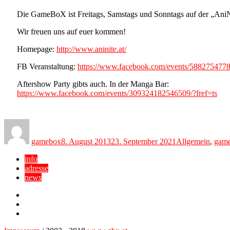
Die GameBoX ist Freitags, Samstags und Sonntags auf der „AniN
Wir freuen uns auf euer kommen!
Homepage:
http://www.aninite.at/
FB Veranstaltung:
https://www.facebook.com/events/5882754778
Aftershow Party gibts auch. In der Manga Bar:
https://www.facebook.com/events/309324182546509/?fref=ts
Author
Posted
Categories
on
gamebox
8. August 2013
23. September 2021
Allgemein
,
gam
info
adresse
news
Facebook
YouTube
Twitter