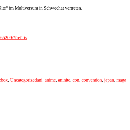
ite“ im Multiversum in Schwechat vertreten.
65209/?fref=ts
Tags
ebox
,
Uncategorized
ani
,
anime
,
aninite
,
con
,
convention
,
japan
,
maga