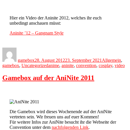
Hier ein Video der Aninite 2012, welches ihr euch
unbedingt anschauen müsst:
Aninite ’12 – Gangnam Style
Author
Posted
Categories
on
gamebox
28. August 2012
23. September 2021
Allgemein
,
Tags
gamebox
,
Uncategorized
anime
,
aninite
,
convention
,
cosplay
,
video
Gamebox auf der AniNite 2011
Die Gamebox wird dieses Wochenende auf der AniNite
vertreten sein. Wir freuen uns auf euer Kommen!
Für weitere Infos zur AniNite besucht ihr die Webseite der
Convention unter dem
nachfolgenden Link
.