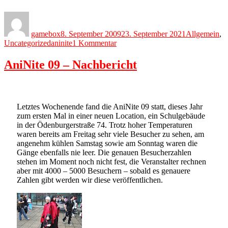
Author
Posted
Categories
on
gamebox
8. September 2009
23. September 2021
Allgemein
,
Tags
zu
Uncategorized
aninite
1 Kommentar
AniNite
’09
AniNite 09 – Nachbericht
–
Video
Letztes Wochenende fand die AniNite 09 statt, dieses Jahr
zum ersten Mal in einer neuen Location, ein Schulgebäude
in der Ödenburgerstraße 74. Trotz hoher Temperaturen
waren bereits am Freitag sehr viele Besucher zu sehen, am
angenehm kühlen Samstag sowie am Sonntag waren die
Gänge ebenfalls nie leer. Die genauen Besucherzahlen
stehen im Moment noch nicht fest, die Veranstalter rechnen
aber mit 4000 – 5000 Besuchern – sobald es genauere
Zahlen gibt werden wir diese veröffentlichen.