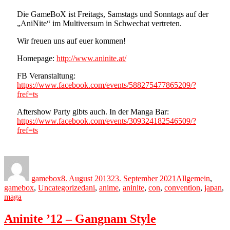
Die GameBoX ist Freitags, Samstags und Sonntags auf der
„AniNite“ im Multiversum in Schwechat vertreten.
Wir freuen uns auf euer kommen!
Homepage:
http://www.aninite.at/
FB Veranstaltung:
https://www.facebook.com/events/588275477865209/?
fref=ts
Aftershow Party gibts auch. In der Manga Bar:
https://www.facebook.com/events/309324182546509/?
fref=ts
Author
Posted
Categories
on
gamebox
8. August 2013
23. September 2021
Allgemein
,
Tags
gamebox
,
Uncategorized
ani
,
anime
,
aninite
,
con
,
convention
,
japan
,
maga
Aninite ’12 – Gangnam Style