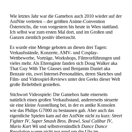
Wie letztes Jahr war die Gamebox auch 2010 wieder auf der
AniNite vertreten – der größten Anime-Convention
Österreichs, die von vorgestern bis heute in Wien stattfand.
Ich selbst war zum ersten Mal dort, und im Großen und
Ganzen ziemlich positiv überrascht.
Es wurde eine Menge geboten an diesen drei Tagen:
Verkaufsstände, Konzerte, AMV- und Cosplay-
Wettbewerbe, Vorträge, Workshops, Filmvorführungen und
vieles mehr. Als Ehrengäste fanden sich Doug Walker aka
That Guy With The Glasses und Benjamin Daniel aka
Benzaie ein, zwei Internet-Personalities, deren Sketches und
Film- und Videospiel-Reviews unter den Geeks dieser Welt
große Beliebtheit genießen.
Stichwort Videospiele: Die Gamebox hatte einerseits
natürlich einen großen Verkaufsstand, andererseits steuerte
sie eine kleine Ausstellung bei, in der es antike Konsolen
wie das Philips G7000 zu bestaunen gab. Aber auch das
eigentliche Spielen kam auf der AniNite nicht zu kurz:
Street
Fighter IV
,
Super Smash Bros. Brawl
,
Soul Calibur IV
,
Mario Kart Wii
und selbstverständlich
Dance Dance
Revolution
waren nicht nur rund um die Uhr im