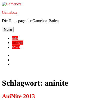
Skip
to
Gamebox
content
Die Homepage der Gamebox Baden
Menu
info
adresse
news
Facebook
YouTube
Twitter
Schlagwort:
aninite
AniNite 2013