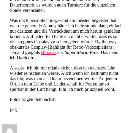
Dauerbetrieb, es wurden auch Turniere für die einzelnen
Spiele veranstaltet.
Was mich persönlich insgesamt am meisten begeistert hat,
war die generelle Atmosphäre: Ich hätte stundenlang einfach
nur dasitzen und die Verrücktheit um mich herum genießen
können. Auf jeden Fall hatte ich nicht erwartet, dass es so
viel so gutes Cosplay zu sehen geben würde. By the way,
obskurstes Cosplay-Highlight für Retro-Videospielfans:
Jemand ging als
Blooper
aus
Super Mario Bros.
Das nenn
ich Hardcore.
Also, ja, ich bin mir relativ sicher, dass ich nächstes Jahr
wieder reinschauen werde. Auch wenn ich bestimmt nicht
das bin, was man als Otaku bezeichnen würde: An jedem
Ort, an dem Liebe und Leidenschaft für Popkultur so
spürbar in der Luft hängt, fühl ich mich prinzipiell wohl.
Fotos folgen demnächst!
[ad]
Author
Posted
Categories
on