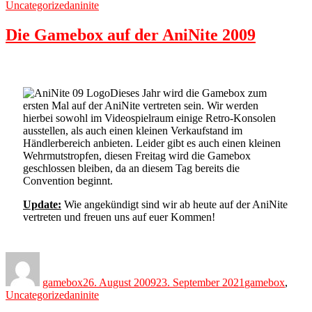
Tags
Uncategorized
aninite
Die Gamebox auf der AniNite 2009
Dieses Jahr wird die Gamebox zum
ersten Mal auf der AniNite vertreten sein. Wir werden
hierbei sowohl im Videospielraum einige Retro-Konsolen
ausstellen, als auch einen kleinen Verkaufstand im
Händlerbereich anbieten. Leider gibt es auch einen kleinen
Wehrmutstropfen, diesen Freitag wird die Gamebox
geschlossen bleiben, da an diesem Tag bereits die
Convention beginnt.
Update:
Wie angekündigt sind wir ab heute auf der AniNite
vertreten und freuen uns auf euer Kommen!
Author
Posted
Categories
on
gamebox
26. August 2009
23. September 2021
gamebox
,
Tags
Uncategorized
aninite