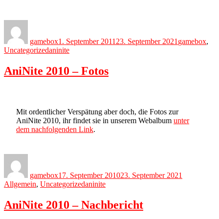
Author
Posted
Categories
on
gamebox
1. September 2011
23. September 2021
gamebox
,
Tags
Uncategorized
aninite
AniNite 2010 – Fotos
Mit ordentlicher Verspätung aber doch, die Fotos zur
AniNite 2010, ihr findet sie in unserem Webalbum
unter
dem nachfolgenden Link
.
Author
Posted
Categories
on
gamebox
17. September 2010
23. September 2021
Tags
Allgemein
,
Uncategorized
aninite
AniNite 2010 – Nachbericht