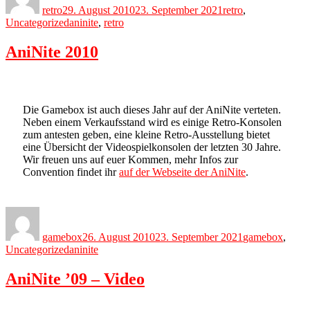
retro
29. August 2010
23. September 2021
retro
,
Tags
Uncategorized
aninite
,
retro
AniNite 2010
Die Gamebox ist auch dieses Jahr auf der AniNite verteten.
Neben einem Verkaufsstand wird es einige Retro-Konsolen
zum antesten geben, eine kleine Retro-Ausstellung bietet
eine Übersicht der Videospielkonsolen der letzten 30 Jahre.
Wir freuen uns auf euer Kommen, mehr Infos zur
Convention findet ihr
auf der Webseite der AniNite
.
Author
Posted
Categories
on
gamebox
26. August 2010
23. September 2021
gamebox
,
Tags
Uncategorized
aninite
AniNite ’09 – Video