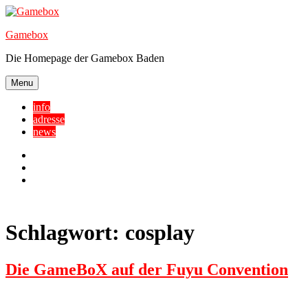
Skip
to
Gamebox
content
Die Homepage der Gamebox Baden
Menu
info
adresse
news
Facebook
YouTube
Twitter
Schlagwort:
cosplay
Die GameBoX auf der Fuyu Convention