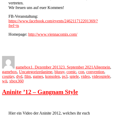
vertreten.
Wir freuen uns auf euer Kommen!
FB-Veranstaltung:
https://www.facebook.com/events/246211712201369/?
fref=ts
Homepage:
http://www.viennacomix.com/
Author
Posted
Categories
on
gamebox
1. Dezember 2013
23. September 2021
Allgemein
,
Tags
gamebox
,
Uncategorized
anime
,
bluray
,
comic
,
con
,
convention
,
cosplay
,
dvd
,
film
,
games
,
konsolen
,
ps3
,
spiele
,
video
,
videospiele
,
wii
,
xbox360
Aninite ’12 – Gangnam Style
Hier ein Video der Aninite 2012, welches ihr euch