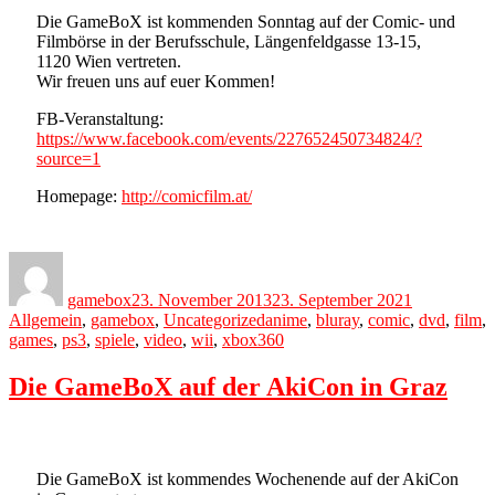
Die GameBoX ist kommenden Sonntag auf der Comic- und
Filmbörse in der Berufsschule, Längenfeldgasse 13-15,
1120 Wien vertreten.
Wir freuen uns auf euer Kommen!
FB-Veranstaltung:
https://www.facebook.com/events/227652450734824/?
source=1
Homepage:
http://comicfilm.at/
Author
Posted
Categories
on
gamebox
23. November 2013
23. September 2021
Tags
Allgemein
,
gamebox
,
Uncategorized
anime
,
bluray
,
comic
,
dvd
,
film
,
games
,
ps3
,
spiele
,
video
,
wii
,
xbox360
Die GameBoX auf der AkiCon in Graz
Die GameBoX ist kommendes Wochenende auf der AkiCon