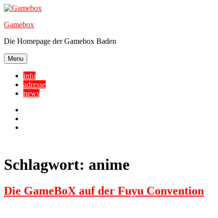
Skip
to
Gamebox
content
Die Homepage der Gamebox Baden
Menu
info
adresse
news
Facebook
YouTube
Twitter
Schlagwort:
anime
Die GameBoX auf der Fuyu Convention