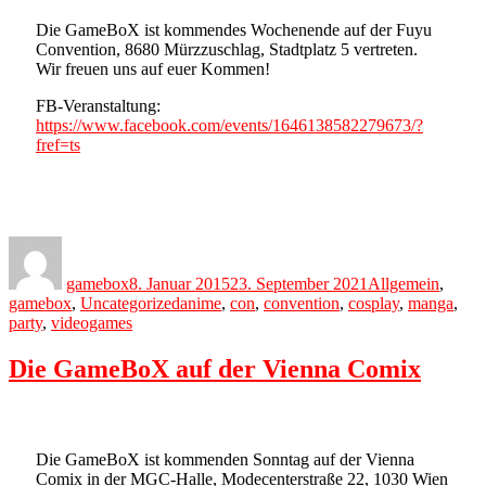
Die GameBoX ist kommendes Wochenende auf der Fuyu
Convention, 8680 Mürzzuschlag, Stadtplatz 5 vertreten.
Wir freuen uns auf euer Kommen!
FB-Veranstaltung:
https://www.facebook.com/events/1646138582279673/?
fref=ts
Author
Posted
Categories
on
gamebox
8. Januar 2015
23. September 2021
Allgemein
,
Tags
gamebox
,
Uncategorized
anime
,
con
,
convention
,
cosplay
,
manga
,
party
,
videogames
Die GameBoX auf der Vienna Comix
Die GameBoX ist kommenden Sonntag auf der Vienna
Comix in der MGC-Halle, Modecenterstraße 22, 1030 Wien