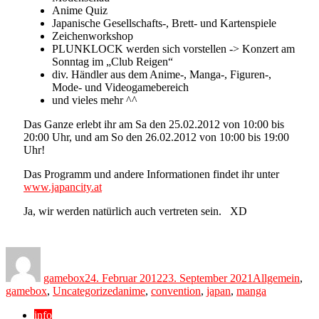
Anime Quiz
Japanische Gesellschafts-, Brett- und Kartenspiele
Zeichenworkshop
PLUNKLOCK werden sich vorstellen -> Konzert am
Sonntag im „Club Reigen“
div. Händler aus dem Anime-, Manga-, Figuren-,
Mode- und Videogamebereich
und vieles mehr ^^
Das Ganze erlebt ihr am Sa den 25.02.2012 von 10:00 bis
20:00 Uhr, und am So den 26.02.2012 von 10:00 bis 19:00
Uhr!
Das Programm und andere Informationen findet ihr unter
www.japancity.at
Ja, wir werden natürlich auch vertreten sein. XD
Author
Posted
Categories
on
gamebox
24. Februar 2012
23. September 2021
Allgemein
,
Tags
gamebox
,
Uncategorized
anime
,
convention
,
japan
,
manga
info