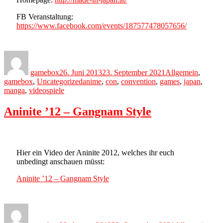
FB Veranstaltung:
https://www.facebook.com/events/187577478057656/
Author
Posted
Categories
on
gamebox
26. Juni 2013
23. September 2021
Allgemein
,
Tags
gamebox
,
Uncategorized
anime
,
con
,
convention
,
games
,
japan
,
manga
,
videospiele
Aninite ’12 – Gangnam Style
Hier ein Video der Aninite 2012, welches ihr euch
unbedingt anschauen müsst:
Aninite ’12 – Gangnam Style
Author
Posted
Categories
on