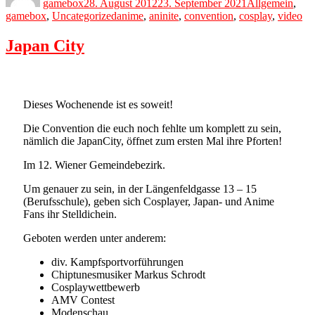
gamebox
28. August 2012
23. September 2021
Allgemein
,
Tags
gamebox
,
Uncategorized
anime
,
aninite
,
convention
,
cosplay
,
video
Japan City
Dieses Wochenende ist es soweit!
Die Convention die euch noch fehlte um komplett zu sein,
nämlich die JapanCity, öffnet zum ersten Mal ihre Pforten!
Im 12. Wiener Gemeindebezirk.
Um genauer zu sein, in der Längenfeldgasse 13 – 15
(Berufsschule), geben sich Cosplayer, Japan- und Anime
Fans ihr Stelldichein.
Geboten werden unter anderem:
div. Kampfsportvorführungen
Chiptunesmusiker Markus Schrodt
Cosplaywettbewerb
AMV Contest
Modenschau