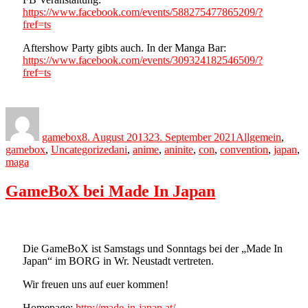
https://www.facebook.com/events/588275477865209/?
fref=ts
Aftershow Party gibts auch. In der Manga Bar:
https://www.facebook.com/events/309324182546509/?
fref=ts
Author
Posted
Categories
on
gamebox
8. August 2013
23. September 2021
Allgemein
,
Tags
gamebox
,
Uncategorized
ani
,
anime
,
aninite
,
con
,
convention
,
japan
,
maga
GameBoX bei Made In Japan
Die GameBoX ist Samstags und Sonntags bei der „Made In
Japan“ im BORG in Wr. Neustadt vertreten.
Wir freuen uns auf euer kommen!
Homepage:
http://made-in-japan.at/