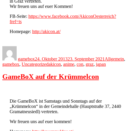
in Graz vertreten.
Wir freuen uns auf euer Kommen!
FB-Seite:
https://www.facebook.com/AkiconOesterreich?
fref=ts
Homepage:
http://akicon.at/
Author
Posted
Categories
on
gamebox
24. Oktober 2013
23. September 2021
Allgemein
,
Tags
gamebox
,
Uncategorized
akicon
,
anime
,
con
,
graz
,
japan
GameBoX auf der Krümmelcon
Die GameBoX ist Samstags und Sonntags auf der
„Krümmelcon“ in der Gemeindehalle (Hauptstraße 37, 2440
Gramatneusiedl) vertreten.
Wir freuen uns auf euer kommen!