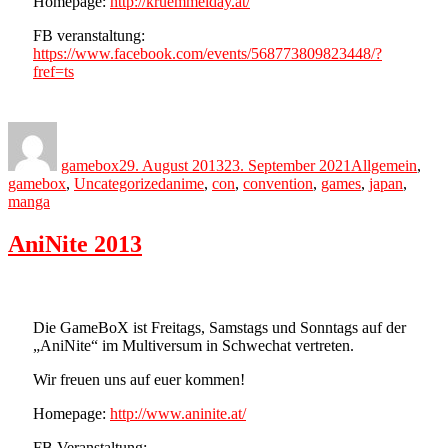
Homepage:
http://kruemmelday.at/
FB veranstaltung:
https://www.facebook.com/events/568773809823448/?
fref=ts
Author
Posted
Categories
on
gamebox
29. August 2013
23. September 2021
Allgemein
,
Tags
gamebox
,
Uncategorized
anime
,
con
,
convention
,
games
,
japan
,
manga
AniNite 2013
Die GameBoX ist Freitags, Samstags und Sonntags auf der
„AniNite“ im Multiversum in Schwechat vertreten.
Wir freuen uns auf euer kommen!
Homepage:
http://www.aninite.at/
FB Veranstaltung: