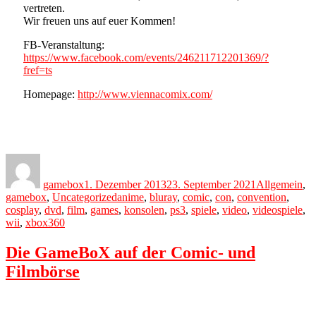
vertreten.
Wir freuen uns auf euer Kommen!
FB-Veranstaltung:
https://www.facebook.com/events/246211712201369/?
fref=ts
Homepage:
http://www.viennacomix.com/
Author
Posted
Categories
on
gamebox
1. Dezember 2013
23. September 2021
Allgemein
,
Tags
gamebox
,
Uncategorized
anime
,
bluray
,
comic
,
con
,
convention
,
cosplay
,
dvd
,
film
,
games
,
konsolen
,
ps3
,
spiele
,
video
,
videospiele
,
wii
,
xbox360
Die GameBoX auf der Comic- und
Filmbörse