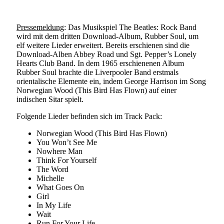
Pressemeldung
: Das Musikspiel The Beatles: Rock Band
wird mit dem dritten Download-Album, Rubber Soul, um
elf weitere Lieder erweitert. Bereits erschienen sind die
Download-Alben Abbey Road und Sgt. Pepper’s Lonely
Hearts Club Band. In dem 1965 erschienenen Album
Rubber Soul brachte die Liverpooler Band erstmals
orientalische Elemente ein, indem George Harrison im Song
Norwegian Wood (This Bird Has Flown) auf einer
indischen Sitar spielt.
Folgende Lieder befinden sich im Track Pack:
Norwegian Wood (This Bird Has Flown)
You Won’t See Me
Nowhere Man
Think For Yourself
The Word
Michelle
What Goes On
Girl
In My Life
Wait
Run For Your Life