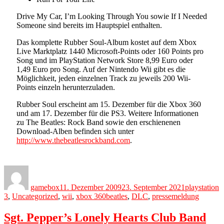
Drive My Car, I’m Looking Through You sowie If I Needed
Someone sind bereits im Hauptspiel enthalten.
Das komplette Rubber Soul-Album kostet auf dem Xbox
Live Marktplatz 1440 Microsoft-Points oder 160 Points pro
Song und im PlayStation Network Store 8,99 Euro oder
1,49 Euro pro Song. Auf der Nintendo Wii gibt es die
Möglichkeit, jeden einzelnen Track zu jeweils 200 Wii-
Points einzeln herunterzuladen.
Rubber Soul erscheint am 15. Dezember für die Xbox 360
und am 17. Dezember für die PS3. Weitere Informationen
zu The Beatles: Rock Band sowie den erschienenen
Download-Alben befinden sich unter
http://www.thebeatlesrockband.com
.
Author
Posted
Categories
on
gamebox
11. Dezember 2009
23. September 2021
playstation
Tags
3
,
Uncategorized
,
wii
,
xbox 360
beatles
,
DLC
,
pressemeldung
Sgt. Pepper’s Lonely Hearts Club Band