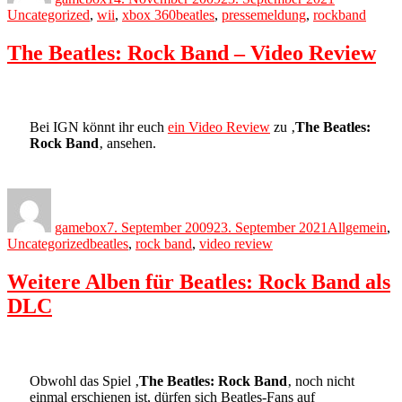
Tags
Uncategorized
,
wii
,
xbox 360
beatles
,
pressemeldung
,
rockband
The Beatles: Rock Band – Video Review
Bei IGN könnt ihr euch
ein Video Review
zu ‚
The Beatles:
Rock Band
‚ ansehen.
Author
Posted
Categories
on
gamebox
7. September 2009
23. September 2021
Allgemein
,
Tags
Uncategorized
beatles
,
rock band
,
video review
Weitere Alben für Beatles: Rock Band als
DLC
Obwohl das Spiel ‚
The Beatles: Rock Band
‚ noch nicht
einmal erschienen ist, dürfen sich Beatles-Fans auf