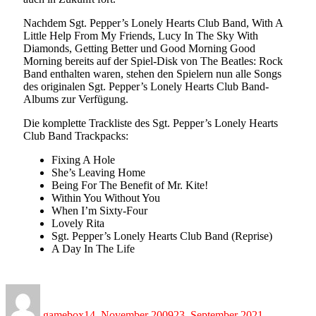
Nachdem Sgt. Pepper’s Lonely Hearts Club Band, With A
Little Help From My Friends, Lucy In The Sky With
Diamonds, Getting Better und Good Morning Good
Morning bereits auf der Spiel-Disk von The Beatles: Rock
Band enthalten waren, stehen den Spielern nun alle Songs
des originalen Sgt. Pepper’s Lonely Hearts Club Band-
Albums zur Verfügung.
Die komplette Trackliste des Sgt. Pepper’s Lonely Hearts
Club Band Trackpacks:
Fixing A Hole
She’s Leaving Home
Being For The Benefit of Mr. Kite!
Within You Without You
When I’m Sixty-Four
Lovely Rita
Sgt. Pepper’s Lonely Hearts Club Band (Reprise)
A Day In The Life
Author
Posted
Categories
on
gamebox
14. November 2009
23. September 2021