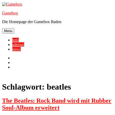
Skip
to
Gamebox
content
Die Homepage der Gamebox Baden
Menu
info
adresse
news
Facebook
YouTube
Twitter
Schlagwort:
beatles
The Beatles: Rock Band wird mit Rubber
Soul-Album erweitert