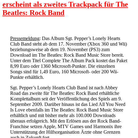
erscheint als zweites Trackpack für The
Beatles: Rock Band
Pressemeldung
: Das Album Sgt. Pepper’s Lonely Hearts
Club Band steht ab dem 17. November (Xbox 360 und Wii)
beziehungsweise ab dem 19. November (PS3) zum
Download im The Beatles: Rock Band Music Store bereit.
Unter dem Titel Complete The Album Pack kostet das Paket
8,99 Euro oder 1360 Microsoft-Punkte. Die einzelnen
Songs sind für 1,49 Euro, 160 Microsoft- oder 200 Wii-
Punkte erhältlich.
Sgt. Pepper’s Lonely Hearts Club Band ist nach Abbey
Road das zweite für The Beatles: Rock Band erhältliche
Komplettalbum seit der Veröffentlichung des Spiels am 9.
September 2009. Darüber hinaus ist das Lied All You Need
Is Love ebenfalls im The Beatles: Rock Band Music Store
erhältlich und mit bisher mehr als 100.000 Downloads
überaus erfolgreich. Mit den Erlösen aus der Rock Band-
Franchise setzen Apple, MTV Games und Harmonix ihre
Unterstützung der Hilfsorganisation Ärzte ohne Grenzen
auch in Zukunft fort.