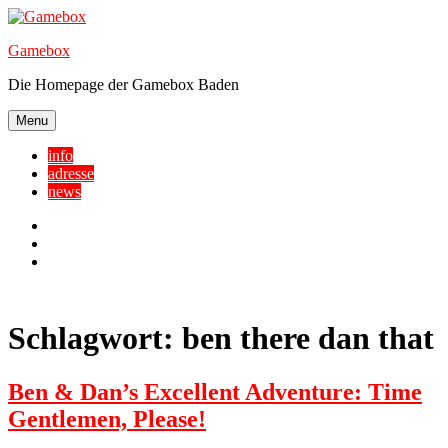
Skip
to
Gamebox
content
Die Homepage der Gamebox Baden
Menu
info
adresse
news
Facebook
YouTube
Twitter
Schlagwort:
ben there dan that
Ben & Dan’s Excellent Adventure: Time
Gentlemen, Please!