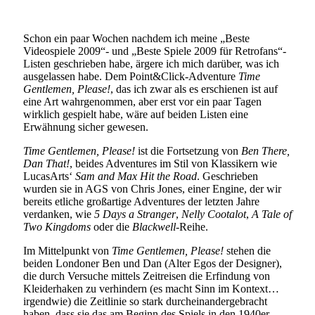
Schon ein paar Wochen nachdem ich meine „Beste
Videospiele 2009“- und „Beste Spiele 2009 für Retrofans“-
Listen geschrieben habe, ärgere ich mich darüber, was ich
ausgelassen habe. Dem Point&Click-Adventure
Time
Gentlemen, Please!
, das ich zwar als es erschienen ist auf
eine Art wahrgenommen, aber erst vor ein paar Tagen
wirklich gespielt habe, wäre auf beiden Listen eine
Erwähnung sicher gewesen.
Time Gentlemen, Please!
ist die Fortsetzung von
Ben There,
Dan That!
, beides Adventures im Stil von Klassikern wie
LucasArts‘
Sam and Max Hit the Road
. Geschrieben
wurden sie in AGS von Chris Jones, einer Engine, der wir
bereits etliche großartige Adventures der letzten Jahre
verdanken, wie
5 Days a Stranger
,
Nelly Cootalot
,
A Tale of
Two Kingdoms
oder die
Blackwell
-Reihe.
Im Mittelpunkt von
Time Gentlemen, Please!
stehen die
beiden Londoner Ben und Dan (Alter Egos der Designer),
die durch Versuche mittels Zeitreisen die Erfindung von
Kleiderhaken zu verhindern (es macht Sinn im Kontext…
irgendwie) die Zeitlinie so stark durcheinandergebracht
haben, dass sie das am Beginn des Spiels in den 1940er-