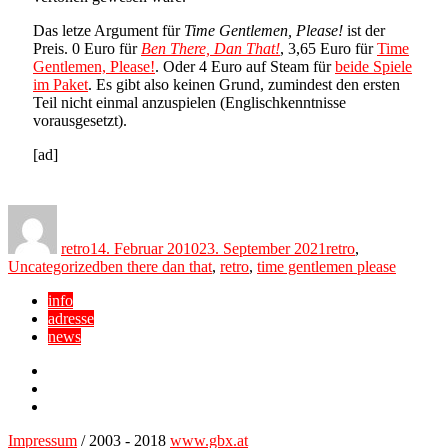
Das letze Argument für
Time Gentlemen, Please!
ist der
Preis. 0 Euro für
Ben There, Dan That!
, 3,65 Euro für
Time
Gentlemen, Please!
. Oder 4 Euro auf Steam für
beide Spiele
im Paket
. Es gibt also keinen Grund, zumindest den ersten
Teil nicht einmal anzuspielen (Englischkenntnisse
vorausgesetzt).
[ad]
Author
Posted
Categories
on
retro
14. Februar 2010
23. September 2021
retro
,
Tags
Uncategorized
ben there dan that
,
retro
,
time gentlemen please
info
adresse
news
Facebook
YouTube
Twitter
Impressum
/ 2003 - 2018
www.gbx.at