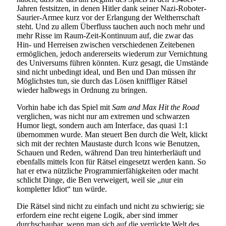
Jahren festsitzen, in denen Hitler dank seiner Nazi-Roboter-
Saurier-Armee kurz vor der Erlangung der Weltherrschaft
steht. Und zu allem Überfluss tauchen auch noch mehr und
mehr Risse im Raum-Zeit-Kontinuum auf, die zwar das
Hin- und Herreisen zwischen verschiedenen Zeitebenen
ermöglichen, jedoch andererseits wiederum zur Vernichtung
des Universums führen könnten. Kurz gesagt, die Umstände
sind nicht unbedingt ideal, und Ben und Dan müssen ihr
Möglichstes tun, sie durch das Lösen kniffliger Rätsel
wieder halbwegs in Ordnung zu bringen.
Vorhin habe ich das Spiel mit
Sam and Max Hit the Road
verglichen, was nicht nur am extremen und schwarzen
Humor liegt, sondern auch am Interface, das quasi 1:1
übernommen wurde. Man steuert Ben durch die Welt, klickt
sich mit der rechten Maustaste durch Icons wie Benutzen,
Schauen und Reden, während Dan treu hinterherläuft und
ebenfalls mittels Icon für Rätsel eingesetzt werden kann. So
hat er etwa nützliche Programmierfähigkeiten oder macht
schlicht Dinge, die Ben verweigert, weil sie „nur ein
kompletter Idiot“ tun würde.
Die Rätsel sind nicht zu einfach und nicht zu schwierig; sie
erfordern eine recht eigene Logik, aber sind immer
durchschaubar, wenn man sich auf die verrückte Welt des