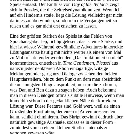
Spiels einlässt. Der Einfluss von
Day of the Tentacle
zeigt
sich in Puzzles, die die Zeitreisedynamik nutzen. Wenn ich
auf ein Hindernis stoße, liegt die Lösung vielleicht gar nicht
darin es zu überwinden, sondern in die Vergangenheit zu
reisen und es gar nicht erst enstehen zu lassen.
Eine der größten Stärken des Spiels ist das Fehlen von
Sprachausgabe. Jep, richtig gelesen, das ist eine Stärke, und
hier ist wieso: Während gewöhnliche Adventures inkorrekte
Lösungsansätze häufig mit nichts weiter als einem von Mal
zu Mal frustrierender werdenden „Das funktioniert so nicht“
kommentieren, entstehen in
Time Gentlemen, Please!
aus
nahezu jeder denkbaren Aktion einzigartige, witzige
Meldungen oder gar ganze Dialoge zwischen den beiden
Hauptdarstellern, bis zu dem Punkt an dem man absichtlich
die unsinnigsten Dinge ausprobiert, nur um die zu hören,
was Dan und Ben dazu zu sagen haben. Auch bekommt
man in diesen Dialogen oftmals subtile Hinweise, wenn man
immerhin schon in der gedanklichen Nähe der korrekten
Lösung war. Diese Features sind Gold wert, weil sie einen
Großteil der Frustration, der einen in Adventures ereilen
kann, schlicht eliminieren. Das Skript gewinnt dadruch aber
natürlich gewaltige Ausmaße, sodass es in dieser Form –
zumindest von so einem kleinen Studio – niemals zu
vertonen gewesen wäre.