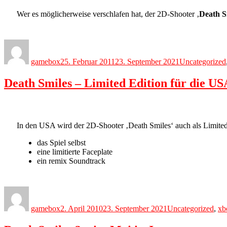
Wer es möglicherweise verschlafen hat, der 2D-Shooter ‚
Death S
Author
Posted
Categories
on
gamebox
25. Februar 2011
23. September 2021
Uncategorized
Death Smiles – Limited Edition für die US
In den USA wird der 2D-Shooter ‚Death Smiles‘ auch als Limited
das Spiel selbst
eine limitierte Faceplate
ein remix Soundtrack
Author
Posted
Categories
on
gamebox
2. April 2010
23. September 2021
Uncategorized
,
xb