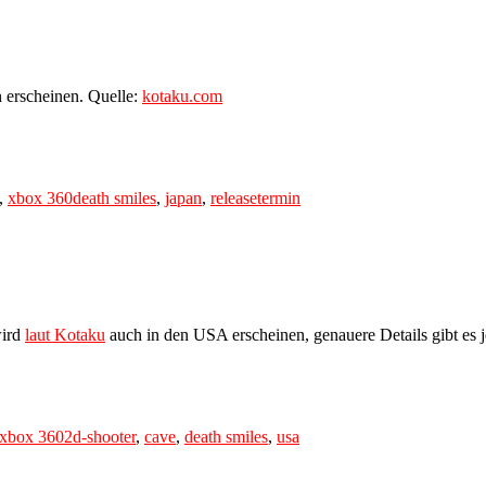
 erscheinen. Quelle:
kotaku.com
Tags
,
xbox 360
death smiles
,
japan
,
releasetermin
wird
laut Kotaku
auch in den USA erscheinen, genauere Details gibt es 
Tags
xbox 360
2d-shooter
,
cave
,
death smiles
,
usa