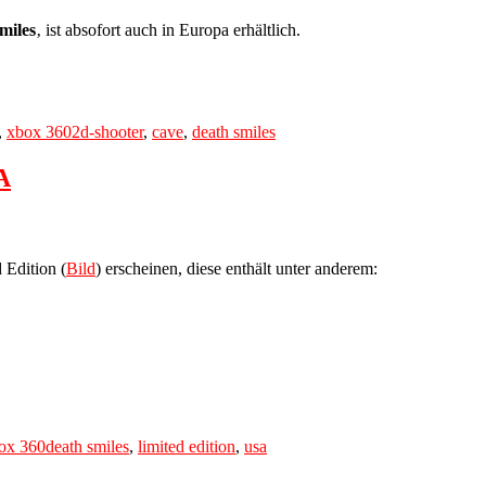
miles
‚ ist absofort auch in Europa erhältlich.
Tags
,
xbox 360
2d-shooter
,
cave
,
death smiles
A
 Edition (
Bild
) erscheinen, diese enthält unter anderem:
Tags
ox 360
death smiles
,
limited edition
,
usa