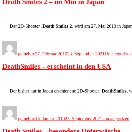
Death Smiles 2 – im Mai in Japan
Der 2D-Shooter ‚
Death Smiles 2
‚ wird am 27. Mai 2010 in Japan
Author
Posted
Categories
on
gamebox
27. Februar 2010
23. September 2021
Uncategorized
DeathSmiles – erscheint in den USA
Der bisher nur in Japan erschienene 2D-Shooter ‚
DeathSmiles
‚ 
Author
Posted
Categories
on
gamebox
18. Januar 2010
23. September 2021
Uncategorized
,
Death Smiles – besondere Unterwäsche