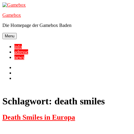
Skip
to
Gamebox
content
Die Homepage der Gamebox Baden
Menu
info
adresse
news
Facebook
YouTube
Twitter
Schlagwort:
death smiles
Death Smiles in Europa