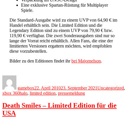
Eine exklusive Spartan-Rüstung für Multiplayer
Spiele.
Die Standard-Ausgabe wird zu einem UVP von 64,90 € im
Handel erhältlich sein. Die Limited Edition und die
Legendary Edition sind zu einem UVP von 79,90 € bzw.
119,90 € verfügbar. Die zwei Sonderausgaben sind nur so
lange der Vorrat reicht erhältlich. Allen Fans, die eine der
limitierten Versionen ergattern möchten, wird empfohlen
diese vorzubestellen.
Bilder zu den Editionen findet ihr
bei Majornelson
.
Author
Posted
Categories
on
gamebox
22. April 2010
23. September 2021
Uncategorized
,
Tags
xbox 360
halo
,
limited edition
,
pressemeldung
Death Smiles – Limited Edition für die
USA