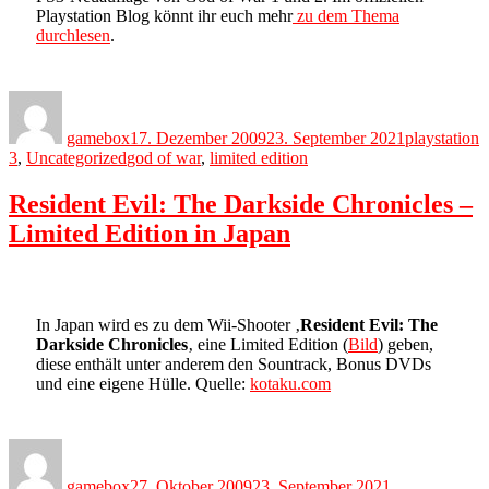
Playstation Blog könnt ihr euch mehr
zu dem Thema
durchlesen
.
Author
Posted
Categories
on
gamebox
17. Dezember 2009
23. September 2021
playstation
Tags
3
,
Uncategorized
god of war
,
limited edition
Resident Evil: The Darkside Chronicles –
Limited Edition in Japan
In Japan wird es zu dem Wii-Shooter ‚
Resident Evil: The
Darkside Chronicles
‚ eine Limited Edition (
Bild
) geben,
diese enthält unter anderem den Sountrack, Bonus DVDs
und eine eigene Hülle. Quelle:
kotaku.com
Author
Posted
Categories
on
gamebox
27. Oktober 2009
23. September 2021