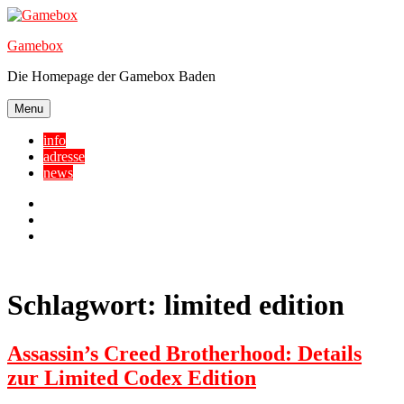
Skip
to
Gamebox
content
Die Homepage der Gamebox Baden
Menu
info
adresse
news
Facebook
YouTube
Twitter
Schlagwort:
limited edition
Assassin’s Creed Brotherhood: Details
zur Limited Codex Edition