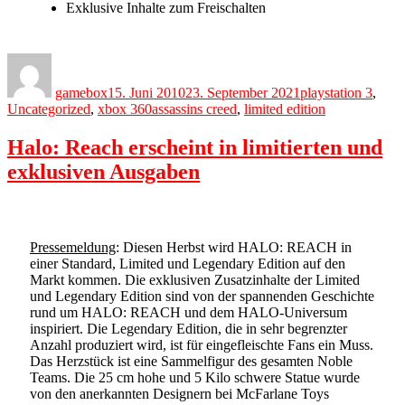
Exklusive Inhalte zum Freischalten
Author
Posted
Categories
on
gamebox
15. Juni 2010
23. September 2021
playstation 3
,
Tags
Uncategorized
,
xbox 360
assassins creed
,
limited edition
Halo: Reach erscheint in limitierten und
exklusiven Ausgaben
Pressemeldung
: Diesen Herbst wird HALO: REACH in
einer Standard, Limited und Legendary Edition auf den
Markt kommen. Die exklusiven Zusatzinhalte der Limited
und Legendary Edition sind von der spannenden Geschichte
rund um HALO: REACH und dem HALO-Universum
inspiriert. Die Legendary Edition, die in sehr begrenzter
Anzahl produziert wird, ist für eingefleischte Fans ein Muss.
Das Herzstück ist eine Sammelfigur des gesamten Noble
Teams. Die 25 cm hohe und 5 Kilo schwere Statue wurde
von den anerkannten Designern bei McFarlane Toys