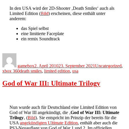
In den USA wird der 2D-Shooter ‚Death Smiles‘ auch als
Limited Edition (
Bild
) erscheinen, diese enthält unter
anderem:
das Spiel selbst
eine limitierte Faceplate
ein remix Soundtrack
Author
Posted
Categories
on
gamebox
2. April 2010
23. September 2021
Uncategorized
,
Tags
xbox 360
death smiles
,
limited edition
,
usa
God of War III: Ultimate Trilogy
Nun wurde auch für Deutschland eine Limited Edition von
God of War III angekündigt, die ‚
God of War III: Ultimate
Trilogy
‚ (
Bild
). Sie entspricht im Prinzip der bereits für die
USA
angekündigten Ultimate Edition
, enthält aber auch die
PS3-Neuauflage von God of War 1 und 2. Im offiziellen