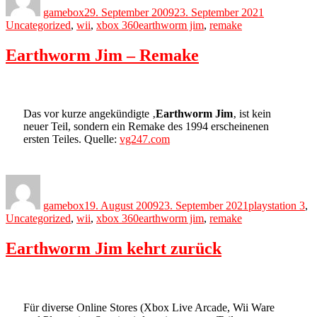
gamebox
29. September 2009
23. September 2021
Tags
Uncategorized
,
wii
,
xbox 360
earthworm jim
,
remake
Earthworm Jim – Remake
Das vor kurze angekündigte ‚
Earthworm Jim
‚ ist kein
neuer Teil, sondern ein Remake des 1994 erscheinenen
ersten Teiles. Quelle:
vg247.com
Author
Posted
Categories
on
gamebox
19. August 2009
23. September 2021
playstation 3
,
Tags
Uncategorized
,
wii
,
xbox 360
earthworm jim
,
remake
Earthworm Jim kehrt zurück
Für diverse Online Stores (Xbox Live Arcade, Wii Ware