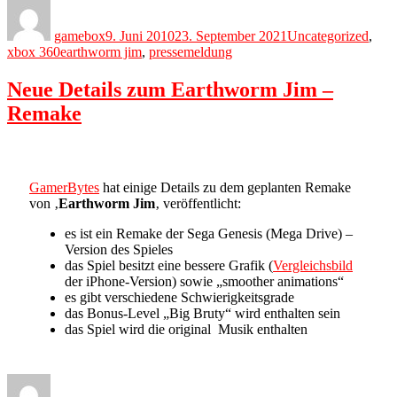
Author
Posted
Categories
on
gamebox
9. Juni 2010
23. September 2021
Uncategorized
,
Tags
xbox 360
earthworm jim
,
pressemeldung
Neue Details zum Earthworm Jim –
Remake
GamerBytes
hat einige Details zu dem geplanten Remake
von ‚
Earthworm Jim
‚ veröffentlicht:
es ist ein Remake der Sega Genesis (Mega Drive) –
Version des Spieles
das Spiel besitzt eine bessere Grafik (
Vergleichsbild
der iPhone-Version) sowie „smoother animations“
es gibt verschiedene Schwierigkeitsgrade
das Bonus-Level „Big Bruty“ wird enthalten sein
das Spiel wird die original Musik enthalten
Author
Posted
Categories
on