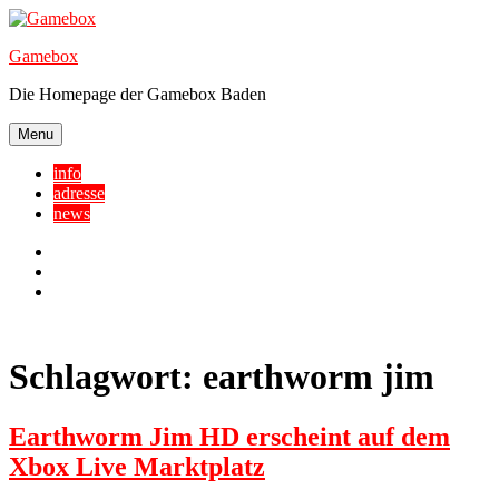
Skip
to
Gamebox
content
Die Homepage der Gamebox Baden
Menu
info
adresse
news
Facebook
YouTube
Twitter
Schlagwort:
earthworm jim
Earthworm Jim HD erscheint auf dem
Xbox Live Marktplatz