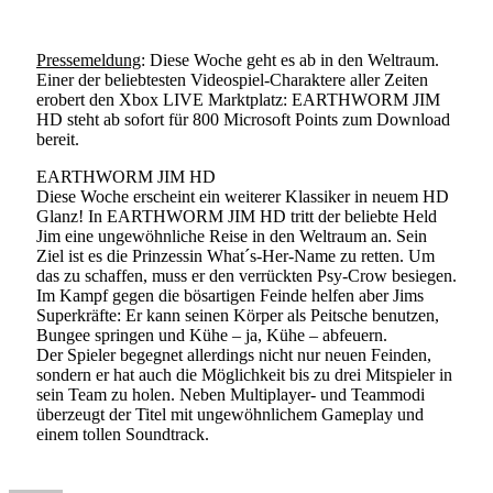
Pressemeldung
: Diese Woche geht es ab in den Weltraum.
Einer der beliebtesten Videospiel-Charaktere aller Zeiten
erobert den Xbox LIVE Marktplatz: EARTHWORM JIM
HD steht ab sofort für 800 Microsoft Points zum Download
bereit.
EARTHWORM JIM HD
Diese Woche erscheint ein weiterer Klassiker in neuem HD
Glanz! In EARTHWORM JIM HD tritt der beliebte Held
Jim eine ungewöhnliche Reise in den Weltraum an. Sein
Ziel ist es die Prinzessin What´s-Her-Name zu retten. Um
das zu schaffen, muss er den verrückten Psy-Crow besiegen.
Im Kampf gegen die bösartigen Feinde helfen aber Jims
Superkräfte: Er kann seinen Körper als Peitsche benutzen,
Bungee springen und Kühe – ja, Kühe – abfeuern.
Der Spieler begegnet allerdings nicht nur neuen Feinden,
sondern er hat auch die Möglichkeit bis zu drei Mitspieler in
sein Team zu holen. Neben Multiplayer- und Teammodi
überzeugt der Titel mit ungewöhnlichem Gameplay und
einem tollen Soundtrack.