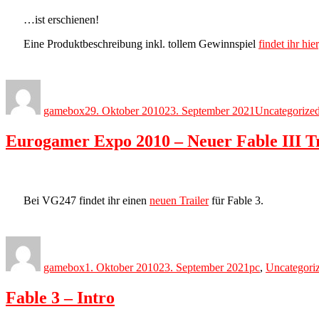
…ist erschienen!
Eine Produktbeschreibung inkl. tollem Gewinnspiel
findet ihr hier
Author
Posted
Categories
on
gamebox
29. Oktober 2010
23. September 2021
Uncategorize
Eurogamer Expo 2010 – Neuer Fable III Tr
Bei VG247 findet ihr einen
neuen Trailer
für Fable 3.
Author
Posted
Categories
on
gamebox
1. Oktober 2010
23. September 2021
pc
,
Uncategori
Fable 3 – Intro