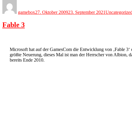
Author
Posted
Categories
on
gamebox
27. Oktober 2009
23. September 2021
Uncategorize
Fable 3
Microsoft hat auf der GamesCom die Entwicklung von ‚Fable 3‘ off
größte Neuerung, dieses Mal ist man der Herrscher von Albion, d
bereits Ende 2010.