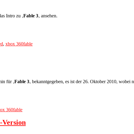
as Intro zu ‚
Fable 3
‚ ansehen.
Tags
ed
,
xbox 360
fable
in für ‚
Fable 3
‚ bekanntgegeben, es ist der 26. Oktober 2010, wobei no
Tags
ox 360
fable
s-Version