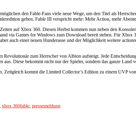
öglichen den Fable-Fans viele neue Wege, um den Titel als Herrscher 
leredition geben. Fable III verspricht mehr: Mehr Action, mehr Abe
ler Zeiten auf Xbox 360. Diesen Herbst kommen nun neben den Konsolen
d via Games for Windows zum Download bereit stehen. Für Xbox 360 
aber auch einer neuen Hunderasse und der Möglichkeit weitere actionrei
vom Revolutionär zum Herrscher von Albion aufsteigt. Jede Entscheidung
n aus. Diese bekommt nicht nur der Spieler, sondern das ganze Land v
in. Zeitgleich kommt die Limited Collector’s Edition zu einem UVP v
Tags
,
xbox 360
fable
,
pressemeldung