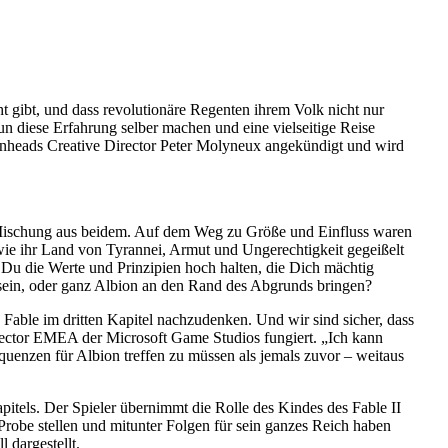
t gibt, und dass revolutionäre Regenten ihrem Volk nicht nur
n diese Erfahrung selber machen und eine vielseitige Reise
ionheads Creative Director Peter Molyneux angekündigt und wird
ne Mischung aus beidem. Auf dem Weg zu Größe und Einfluss waren
wie ihr Land von Tyrannei, Armut und Ungerechtigkeit gegeißelt
Du die Werte und Prinzipien hoch halten, die Dich mächtig
 sein, oder ganz Albion an den Rand des Abgrunds bringen?
Fable im dritten Kapitel nachzudenken. Und wir sind sicher, dass
Director EMEA der Microsoft Game Studios fungiert. „Ich kann
sequenzen für Albion treffen zu müssen als jemals zuvor – weitaus
itels. Der Spieler übernimmt die Rolle des Kindes des Fable II
Probe stellen und mitunter Folgen für sein ganzes Reich haben
dargestellt.