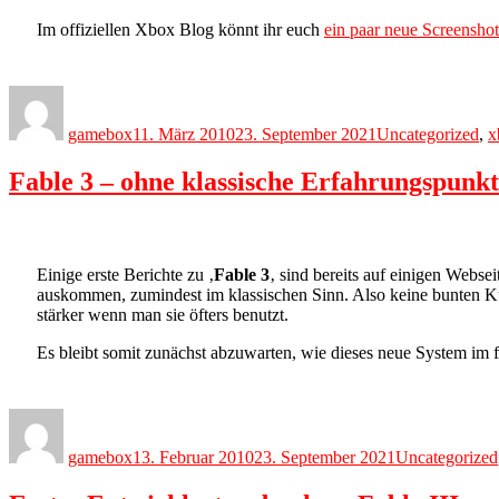
Im offiziellen Xbox Blog könnt ihr euch
ein paar neue Screenshot
Author
Posted
Categories
on
gamebox
11. März 2010
23. September 2021
Uncategorized
,
x
Fable 3 – ohne klassische Erfahrungspunk
Einige erste Berichte zu ‚
Fable 3
‚ sind bereits auf einigen Websei
auskommen, zumindest im klassischen Sinn. Also keine bunten Ku
stärker wenn man sie öfters benutzt.
Es bleibt somit zunächst abzuwarten, wie dieses neue System im f
Author
Posted
Categories
on
gamebox
13. Februar 2010
23. September 2021
Uncategorized