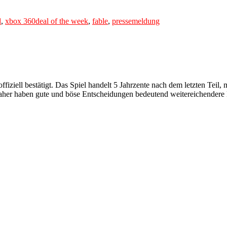
Tags
d
,
xbox 360
deal of the week
,
fable
,
pressemeldung
iziell bestätigt. Das Spiel handelt 5 Jahrzente nach dem letzten Teil
aher haben gute und böse Entscheidungen bedeutend weitereichendere Ko