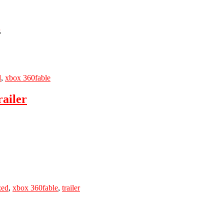
.
Tags
d
,
xbox 360
fable
ailer
Tags
zed
,
xbox 360
fable
,
trailer