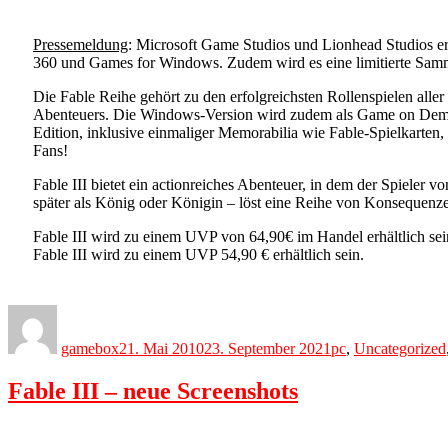
Pressemeldung
: Microsoft Game Studios und Lionhead Studios erm
360 und Games for Windows. Zudem wird es eine limitierte Samm
Die Fable Reihe gehört zu den erfolgreichsten Rollenspielen al
Abenteuers. Die Windows-Version wird zudem als Game on Deman
Edition, inklusive einmaliger Memorabilia wie Fable-Spielkarten, 
Fans!
Fable III bietet ein actionreiches Abenteuer, in dem der Spieler 
später als König oder Königin – löst eine Reihe von Konsequenze
Fable III wird zu einem UVP von 64,90€ im Handel erhältlich se
Fable III wird zu einem UVP 54,90 € erhältlich sein.
Author
Posted
Categories
on
gamebox
21. Mai 2010
23. September 2021
pc
,
Uncategorized
Fable III – neue Screenshots