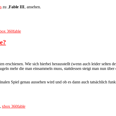
s
zu ‚
Fable III
‚ ansehen.
Tags
box 360
fable
te?
ten erschienen. Wie sich hierbei herausstellt (wenn auch leider selten 
geln mehr die man einsammeln muss, stattdessen steigt man nun über 
inalen Spiel genau aussehen wird und ob es dann auch tatsächlich funkt
Tags
,
xbox 360
fable