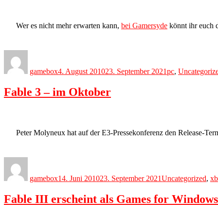
Wer es nicht mehr erwarten kann,
bei Gamersyde
könnt ihr euch d
Author
Posted
Categories
on
gamebox
4. August 2010
23. September 2021
pc
,
Uncategoriz
Fable 3 – im Oktober
Peter Molyneux hat auf der E3-Pressekonferenz den Release-Term
Author
Posted
Categories
on
gamebox
14. Juni 2010
23. September 2021
Uncategorized
,
xb
Fable III erscheint als Games for Window