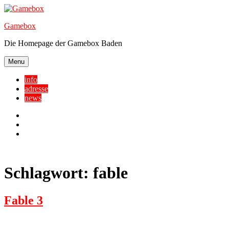
Skip
to
Gamebox
content
Die Homepage der Gamebox Baden
Menu
info
adresse
news
Facebook
YouTube
Twitter
Schlagwort:
fable
Fable 3