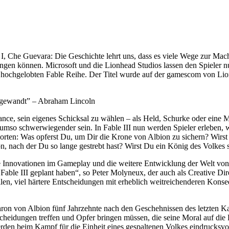
I, Che Guevara: Die Geschichte lehrt uns, dass es viele Wege zur Mach
gen können. Microsoft und die Lionhead Studios lassen den Spieler nu
der hochgelobten Fable Reihe. Der Titel wurde auf der gamescom von L
s gewandt” – Abraham Lincoln
hance, sein eigenes Schicksal zu wählen – als Held, Schurke oder ei
umso schwerwiegender sein. In Fable III nun werden Spieler erleben, 
rten: Was opferst Du, um Dir die Krone von Albion zu sichern? Wirst 
n, nach der Du so lange gestrebt hast? Wirst Du ein König des Volkes
e Innovationen im Gameplay und die weitere Entwicklung der Welt von 
r Fable III geplant haben“, so Peter Molyneux, der auch als Creative 
stellen, viel härtere Entscheidungen mit erheblich weitreichenderen Kon
ron von Albion fünf Jahrzehnte nach den Geschehnissen des letzten Kap
cheidungen treffen und Opfer bringen müssen, die seine Moral auf die 
 beim Kampf für die Einheit eines gespaltenen Volkes eindrucksvoll 