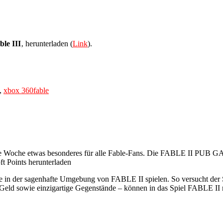
ble III
‚ herunterladen (
Link
).
Tags
,
xbox 360
fable
iese Woche etwas besonderes für alle Fable-Fans. Die FABLE II PUB
ft Points herunterladen
der sagenhafte Umgebung von FABLE II spielen. So versucht der Spi
 Geld sowie einzigartige Gegenstände – können in das Spiel FABLE I