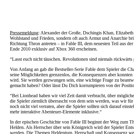
Pressemeldung
: Alexander der Große, Dschingis Khan, Elizabeth 
Wohlstand und Frieden, sondern oft auch Armut und Anarchie brin
Richtung Thron antreten – in Fable III, dem neuesten Teil aus 
Ende 2010 exklusiv auf Xbox 360 erscheinen.
“Lasst euch nicht täuschen. Revolutionen sind niemals rückwärt
Von Anfang an gab die Bestseller-Serie Fable dem Spieler die C
seine Möglichkeiten grenzenlos, die Konsequenzen aber konnten 
wird. Sie werden gezwungen sein, eine wichtige Frage zu beantwo
gemacht haben? Oder lässt Du Dich korrumpieren von der Positio
“Bei Lionhead haben wir viel Zeit damit verbracht, über möglich
die Spieler ziemlich überrascht von dem sein werden, was wir fü
noch nicht viel verraten, aber die Spieler sollten sich darauf ein
mehr interaktive Abenteuer-Elemente inklusive.“
In der epischen Geschichte von Fable III beginnt der Weg zum Th
Helden. Als Herrscher über sein Königreich wird der Spieler Ents
werden. Die Themen Heldentum, Herrschaft und Konsequenz werden