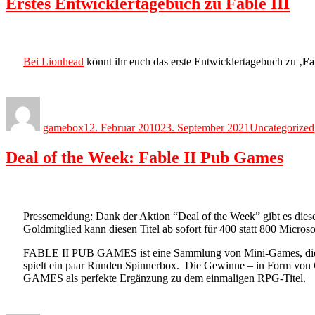
Erstes Entwicklertagebuch zu Fable III
Bei Lionhead
könnt ihr euch das erste Entwicklertagebuch zu ‚
Fa
Author
Posted
Categories
on
gamebox
12. Februar 2010
23. September 2021
Uncategorized
Deal of the Week: Fable II Pub Games
Pressemeldung
: Dank der Aktion “Deal of the Week” gibt es d
Goldmitglied kann diesen Titel ab sofort für 400 statt 800 Microso
FABLE II PUB GAMES ist eine Sammlung von Mini-Games, die in 
spielt ein paar Runden Spinnerbox. Die Gewinne – in Form von
GAMES als perfekte Ergänzung zu dem einmaligen RPG-Titel.