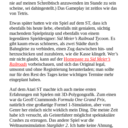
nie auf meinen Schreibtisch anzuwenden im Stande zu sein
scheine, sei dahingestellt.) Das Gameplay ist zeitlos wie das
von Tetris.
Etwas später hatten wir ein Spiel auf dem ST, dass ich
ebenfalls bis heute liebe, ebenfalls mit genialem, süchtig
machendem Spielprinzip und ebenfalls von einem
legendären Spieldesigner:
Sid Meier’s Railroad Tycoon
. Es
gibt kaum etwas schöneres, als zwei Städte durch
Bahngleise zu verbinden, einen Zug dazwischen hin- und
herzuschicken und zuzuhören, wie die Kasse klingelt. Wer’s
mir nicht glaubt, kann auf der
Homepage zu
Sid Meier’s
Railroads
vorbeischauen, und sich das Original legal,
umsonst und ohne Registrierung herunterladen; man sollte
nur für den Rest des Tages keine wichtigen Termine mehr
eingeplant haben.
Auf dem Atari ST machte ich auch meine ersten
Erfahrungen mit Spielen mit 3D-Polygongrafik. Zum einen
war da Geoff Crammonds
Formula One Grand Prix
,
natürlich eine großartige Formel 1-Simulation, aber vom
Genre her einfach nicht wirklich mein Ding. Die meiste Zeit
habe ich versucht, als Geisterfahrer möglichst spektakuläre
Crashes zu erzeugen. Das andere Spiel war die
Weltraumsimulation
Starglider 2
. Ich hatte keine Ahnung,