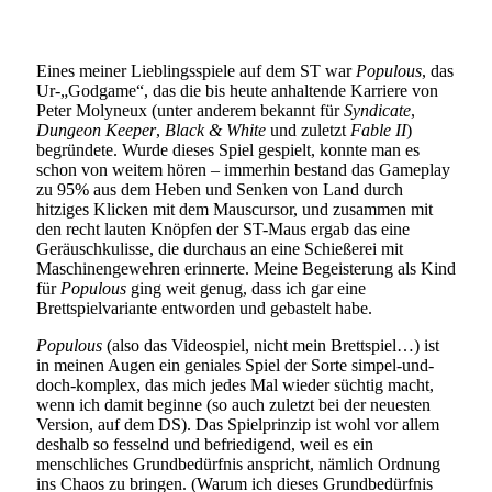
Eines meiner Lieblingsspiele auf dem ST war
Populous
, das
Ur-„Godgame“, das die bis heute anhaltende Karriere von
Peter Molyneux (unter anderem bekannt für
Syndicate
,
Dungeon Keeper
,
Black & White
und zuletzt
Fable II
)
begründete. Wurde dieses Spiel gespielt, konnte man es
schon von weitem hören – immerhin bestand das Gameplay
zu 95% aus dem Heben und Senken von Land durch
hitziges Klicken mit dem Mauscursor, und zusammen mit
den recht lauten Knöpfen der ST-Maus ergab das eine
Geräuschkulisse, die durchaus an eine Schießerei mit
Maschinengewehren erinnerte. Meine Begeisterung als Kind
für
Populous
ging weit genug, dass ich gar eine
Brettspielvariante entworden und gebastelt habe.
Populous
(also das Videospiel, nicht mein Brettspiel…) ist
in meinen Augen ein geniales Spiel der Sorte simpel-und-
doch-komplex, das mich jedes Mal wieder süchtig macht,
wenn ich damit beginne (so auch zuletzt bei der neuesten
Version, auf dem DS). Das Spielprinzip ist wohl vor allem
deshalb so fesselnd und befriedigend, weil es ein
menschliches Grundbedürfnis anspricht, nämlich Ordnung
ins Chaos zu bringen. (Warum ich dieses Grundbedürfnis