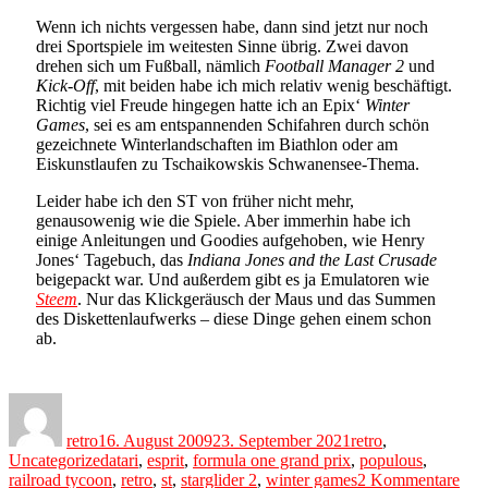
Wenn ich nichts vergessen habe, dann sind jetzt nur noch
drei Sportspiele im weitesten Sinne übrig. Zwei davon
drehen sich um Fußball, nämlich
Football Manager 2
und
Kick-Off
, mit beiden habe ich mich relativ wenig beschäftigt.
Richtig viel Freude hingegen hatte ich an Epix‘
Winter
Games
, sei es am entspannenden Schifahren durch schön
gezeichnete Winterlandschaften im Biathlon oder am
Eiskunstlaufen zu Tschaikowskis Schwanensee-Thema.
Leider habe ich den ST von früher nicht mehr,
genausowenig wie die Spiele. Aber immerhin habe ich
einige Anleitungen und Goodies aufgehoben, wie Henry
Jones‘ Tagebuch, das
Indiana Jones and the Last Crusade
beigepackt war. Und außerdem gibt es ja Emulatoren wie
Steem
. Nur das Klickgeräusch der Maus und das Summen
des Diskettenlaufwerks – diese Dinge gehen einem schon
ab.
Author
Posted
Categories
on
retro
16. August 2009
23. September 2021
retro
,
Tags
Uncategorized
atari
,
esprit
,
formula one grand prix
,
populous
,
zu
railroad tycoon
,
retro
,
st
,
starglider 2
,
winter games
2 Kommentare