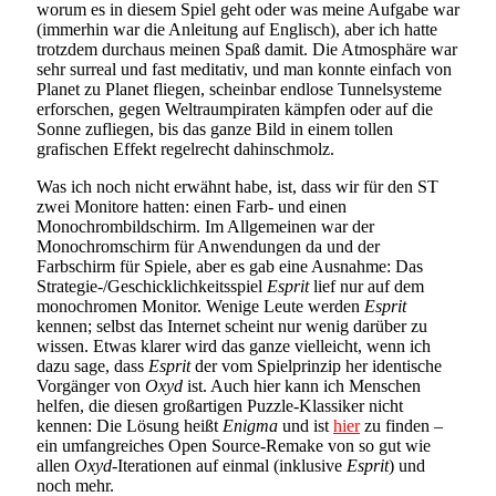
worum es in diesem Spiel geht oder was meine Aufgabe war
(immerhin war die Anleitung auf Englisch), aber ich hatte
trotzdem durchaus meinen Spaß damit. Die Atmosphäre war
sehr surreal und fast meditativ, und man konnte einfach von
Planet zu Planet fliegen, scheinbar endlose Tunnelsysteme
erforschen, gegen Weltraumpiraten kämpfen oder auf die
Sonne zufliegen, bis das ganze Bild in einem tollen
grafischen Effekt regelrecht dahinschmolz.
Was ich noch nicht erwähnt habe, ist, dass wir für den ST
zwei Monitore hatten: einen Farb- und einen
Monochrombildschirm. Im Allgemeinen war der
Monochromschirm für Anwendungen da und der
Farbschirm für Spiele, aber es gab eine Ausnahme: Das
Strategie-/Geschicklichkeitsspiel
Esprit
lief nur auf dem
monochromen Monitor. Wenige Leute werden
Esprit
kennen; selbst das Internet scheint nur wenig darüber zu
wissen. Etwas klarer wird das ganze vielleicht, wenn ich
dazu sage, dass
Esprit
der vom Spielprinzip her identische
Vorgänger von
Oxyd
ist. Auch hier kann ich Menschen
helfen, die diesen großartigen Puzzle-Klassiker nicht
kennen: Die Lösung heißt
Enigma
und ist
hier
zu finden –
ein umfangreiches Open Source-Remake von so gut wie
allen
Oxyd
-Iterationen auf einmal (inklusive
Esprit
) und
noch mehr.