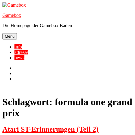
Skip
to
Gamebox
content
Die Homepage der Gamebox Baden
Menu
info
adresse
news
Facebook
YouTube
Twitter
Schlagwort:
formula one grand
prix
Atari ST-Erinnerungen (Teil 2)