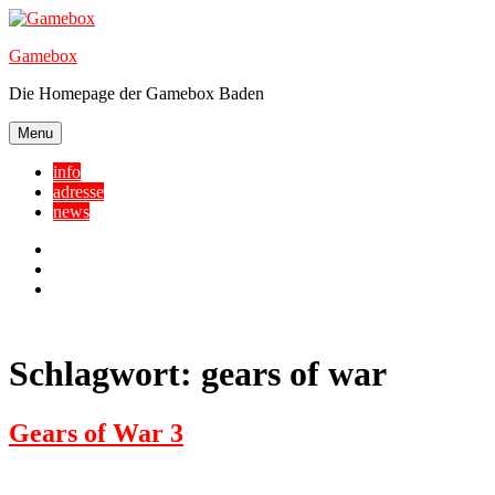
Skip
to
Gamebox
content
Die Homepage der Gamebox Baden
Menu
info
adresse
news
Facebook
YouTube
Twitter
Schlagwort:
gears of war
Gears of War 3