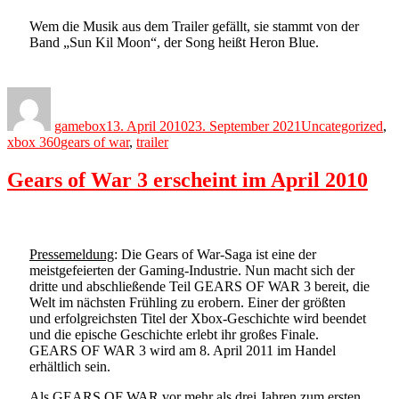
Wem die Musik aus dem Trailer gefällt, sie stammt von der
Band „Sun Kil Moon“, der Song heißt Heron Blue.
Author
Posted
Categories
on
gamebox
13. April 2010
23. September 2021
Uncategorized
,
Tags
xbox 360
gears of war
,
trailer
Gears of War 3 erscheint im April 2010
Pressemeldung
: Die Gears of War-Saga ist eine der
meistgefeierten der Gaming-Industrie. Nun macht sich der
dritte und abschließende Teil GEARS OF WAR 3 bereit, die
Welt im nächsten Frühling zu erobern. Einer der größten
und erfolgreichsten Titel der Xbox-Geschichte wird beendet
und die epische Geschichte erlebt ihr großes Finale.
GEARS OF WAR 3 wird am 8. April 2011 im Handel
erhältlich sein.
Als GEARS OF WAR vor mehr als drei Jahren zum ersten