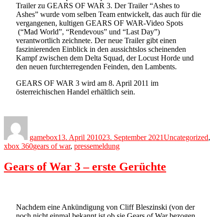
Trailer zu GEARS OF WAR 3. Der Trailer “Ashes to
Ashes” wurde vom selben Team entwickelt, das auch für die
vergangenen, kultigen GEARS OF WAR-Video Spots
(“Mad World”, “Rendevous” und “Last Day”)
verantwortlich zeichnete. Der neue Trailer gibt einen
faszinierenden Einblick in den aussichtslos scheinenden
Kampf zwischen dem Delta Squad, der Locust Horde und
den neuen furchterregenden Feinden, den Lambents.
GEARS OF WAR 3 wird am 8. April 2011 im
österreichischen Handel erhältlich sein.
Author
Posted
Categories
on
gamebox
13. April 2010
23. September 2021
Uncategorized
,
Tags
xbox 360
gears of war
,
pressemeldung
Gears of War 3 – erste Gerüchte
Nachdem eine Ankündigung von Cliff Bleszinski (von der
noch nicht einmal bekannt ist ob sie Gears of War bezogen