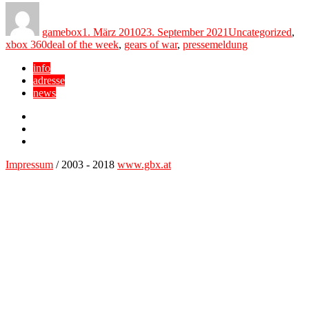
Author
Posted
Categories
on
gamebox
1. März 2010
23. September 2021
Uncategorized
,
Tags
xbox 360
deal of the week
,
gears of war
,
pressemeldung
info
adresse
news
Facebook
YouTube
Twitter
Impressum
/ 2003 - 2018
www.gbx.at