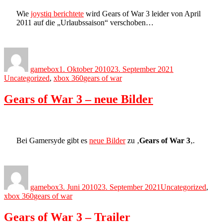
Wie
joystiq berichtete
wird Gears of War 3 leider von April
2011 auf die „Urlaubssaison“ verschoben…
Author
Posted
Categories
on
gamebox
1. Oktober 2010
23. September 2021
Tags
Uncategorized
,
xbox 360
gears of war
Gears of War 3 – neue Bilder
Bei Gamersyde gibt es
neue Bilder
zu ‚
Gears of War 3
‚.
Author
Posted
Categories
on
gamebox
3. Juni 2010
23. September 2021
Uncategorized
,
Tags
xbox 360
gears of war
Gears of War 3 – Trailer