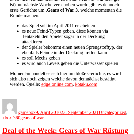
ist) auf nächste Woche verschoben wurde gibt es dennoch
erste Gerüchte um ‚
Gears of War 3
‚ welche momentan die
Runde machen:
das Spiel soll im April 2011 erscheinen
es neue Feind-Typen geben, diese können via
Tentakeln den Spieler sogar in der Deckung
attackieren
der Spieler bekommt einen neuen Sprengstofftyp, der
ebenfalls Feinde in der Deckung treffen kann
es soll Mechs geben
es wird auch Levels geben die Unterwasser spielen
Momentan handelt es sich hier um bloße Gerüchte, es wird
sich also noch zeigen welche davon demnächst bestätigt
werden. Quelle:
edge-online.com
,
kotaku.com
Author
Posted
Categories
on
gamebox
9. April 2010
23. September 2021
Uncategorized
,
Tags
xbox 360
gears of war
Deal of the Week: Gears of War Rüstung