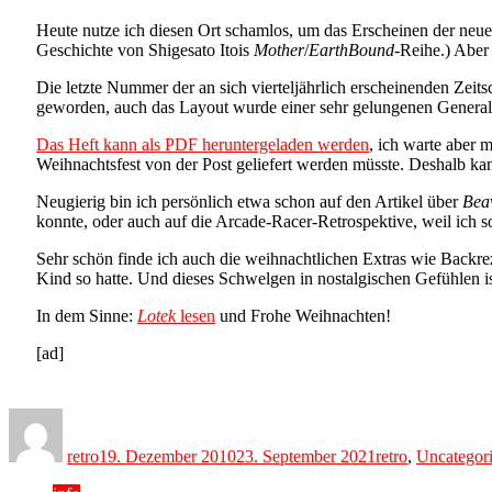
Heute nutze ich diesen Ort schamlos, um das Erscheinen der ne
Geschichte von Shigesato Itois
Mother
/
EarthBound
-Reihe.) Aber
Die letzte Nummer der an sich vierteljährlich erscheinenden Zeits
geworden, auch das Layout wurde einer sehr gelungenen Generalüb
Das Heft kann als PDF heruntergeladen werden
, ich warte aber 
Weihnachtsfest von der Post geliefert werden müsste. Deshalb kann
Neugierig bin ich persönlich etwa schon auf den Artikel über
Beav
konnte, oder auch auf die Arcade-Racer-Retrospektive, weil ich so
Sehr schön finde ich auch die weihnachtlichen Extras wie Backr
Kind so hatte. Und dieses Schwelgen in nostalgischen Gefühlen 
In dem Sinne:
Lotek
lesen
und Frohe Weihnachten!
[ad]
Author
Posted
Categories
on
retro
19. Dezember 2010
23. September 2021
retro
,
Uncategor