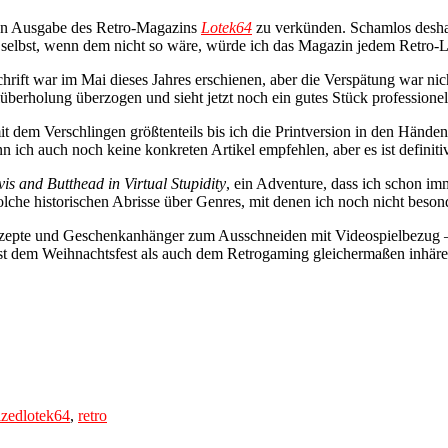
uen Ausgabe des Retro-Magazins
Lotek64
zu verkünden. Schamlos deshalb
 selbst, wenn dem nicht so wäre, würde ich das Magazin jedem Retro-L
chrift war im Mai dieses Jahres erschienen, aber die Verspätung war nic
erholung überzogen und sieht jetzt noch ein gutes Stück professionell
mit dem Verschlingen größtenteils bis ich die Printversion in den Händ
 ich auch noch keine konkreten Artikel empfehlen, aber es ist definiti
is and Butthead in Virtual Stupidity
, ein Adventure, dass ich schon im
lche historischen Abrisse über Genres, mit denen ich noch nicht besonde
ezepte und Geschenkanhänger zum Ausschneiden mit Videospielbezug – e
ist dem Weihnachtsfest als auch dem Retrogaming gleichermaßen inhäre
Tags
ized
lotek64
,
retro