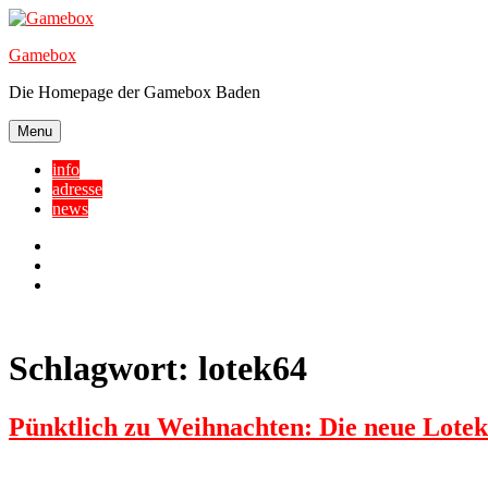
Skip
to
Gamebox
content
Die Homepage der Gamebox Baden
Menu
info
adresse
news
Facebook
YouTube
Twitter
Schlagwort:
lotek64
Pünktlich zu Weihnachten: Die neue Lote