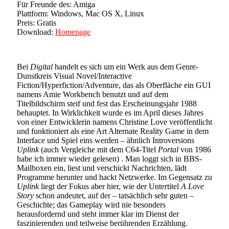
Für Freunde des: Amiga
Plattform: Windows, Mac OS X, Linux
Preis: Gratis
Download:
Homepage
Bei
Digital
handelt es sich um ein Werk aus dem Genre-
Dunstkreis Visual Novel/Interactive
Fiction/Hyperfiction/Adventure, das als Oberfläche ein GUI
namens Amie Workbench benutzt und auf dem
Titelbildschirm steif und fest das Erscheinungsjahr 1988
behauptet. In Wirklichkeit wurde es im April dieses Jahres
von einer Entwicklerin namens Christine Love veröffentlicht
und funktioniert als eine Art Alternate Reality Game in dem
Interface und Spiel eins werden – ähnlich Introversions
Uplink
(auch Vergleiche mit dem C64-Titel
Portal
von 1986
habe ich immer wieder gelesen) . Man loggt sich in BBS-
Mailboxen ein, liest und verschickt Nachrichten, lädt
Programme herunter und hackt Netzwerke. Im Gegensatz zu
Uplink
liegt der Fokus aber hier, wie der Untertitel
A Love
Story
schon andeutet, auf der – tatsächlich sehr guten –
Geschichte; das Gameplay wird nie besonders
herausfordernd und steht immer klar im Dienst der
faszinierenden und teilweise berührenden Erzählung.