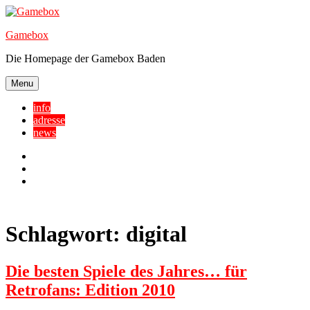
Skip
to
Gamebox
content
Die Homepage der Gamebox Baden
Menu
info
adresse
news
Facebook
YouTube
Twitter
Schlagwort:
digital
Die besten Spiele des Jahres… für
Retrofans: Edition 2010