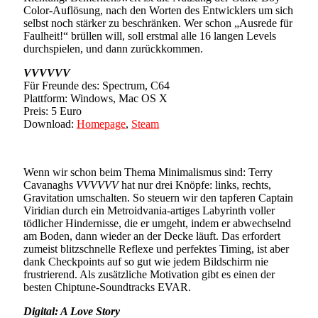
Color-Auflösung, nach den Worten des Entwicklers um sich
selbst noch stärker zu beschränken. Wer schon „Ausrede für
Faulheit!“ brüllen will, soll erstmal alle 16 langen Levels
durchspielen, und dann zurückkommen.
VVVVVV
Für Freunde des: Spectrum, C64
Plattform: Windows, Mac OS X
Preis: 5 Euro
Download:
Homepage
,
Steam
Wenn wir schon beim Thema Minimalismus sind: Terry
Cavanaghs
VVVVVV
hat nur drei Knöpfe: links, rechts,
Gravitation umschalten. So steuern wir den tapferen Captain
Viridian durch ein Metroidvania-artiges Labyrinth voller
tödlicher Hindernisse, die er umgeht, indem er abwechselnd
am Boden, dann wieder an der Decke läuft. Das erfordert
zumeist blitzschnelle Reflexe und perfektes Timing, ist aber
dank Checkpoints auf so gut wie jedem Bildschirm nie
frustrierend. Als zusätzliche Motivation gibt es einen der
besten Chiptune-Soundtracks EVAR.
Digital: A Love Story