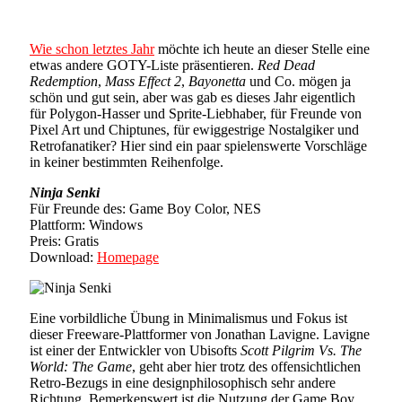
Wie schon letztes Jahr
möchte ich heute an dieser Stelle eine
etwas andere GOTY-Liste präsentieren.
Red Dead
Redemption
,
Mass Effect 2
,
Bayonetta
und Co. mögen ja
schön und gut sein, aber was gab es dieses Jahr eigentlich
für Polygon-Hasser und Sprite-Liebhaber, für Freunde von
Pixel Art und Chiptunes, für ewiggestrige Nostalgiker und
Retrofanatiker? Hier sind ein paar spielenswerte Vorschläge
in keiner bestimmten Reihenfolge.
Ninja Senki
Für Freunde des: Game Boy Color, NES
Plattform: Windows
Preis: Gratis
Download:
Homepage
Eine vorbildliche Übung in Minimalismus und Fokus ist
dieser Freeware-Plattformer von Jonathan Lavigne. Lavigne
ist einer der Entwickler von Ubisofts
Scott Pilgrim Vs. The
World: The Game
, geht aber hier trotz des offensichtlichen
Retro-Bezugs in eine designphilosophisch sehr andere
Richtung. Bemerkenswert ist die Nutzung der Game Boy