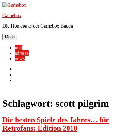
Skip
to
Gamebox
content
Die Homepage der Gamebox Baden
Menu
info
adresse
news
Facebook
YouTube
Twitter
Schlagwort:
scott pilgrim
Die besten Spiele des Jahres… für
Retrofans: Edition 2010