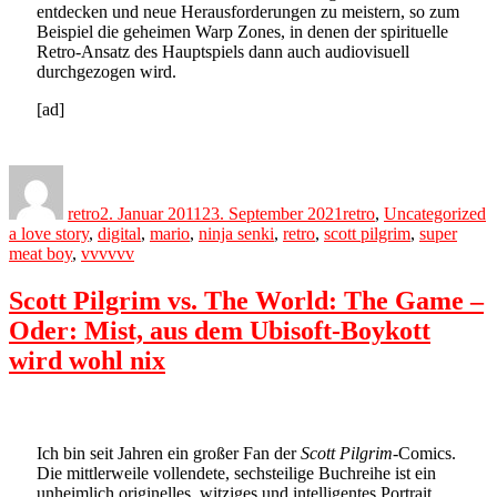
entdecken und neue Herausforderungen zu meistern, so zum
Beispiel die geheimen Warp Zones, in denen der spirituelle
Retro-Ansatz des Hauptspiels dann auch audiovisuell
durchgezogen wird.
[ad]
Author
Posted
Categories
T
on
retro
2. Januar 2011
23. September 2021
retro
,
Uncategorized
a love story
,
digital
,
mario
,
ninja senki
,
retro
,
scott pilgrim
,
super
meat boy
,
vvvvvv
Scott Pilgrim vs. The World: The Game –
Oder: Mist, aus dem Ubisoft-Boykott
wird wohl nix
Ich bin seit Jahren ein großer Fan der
Scott Pilgrim
-Comics.
Die mittlerweile vollendete, sechsteilige Buchreihe ist ein
unheimlich originelles, witziges und intelligentes Portrait