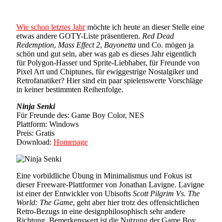
Wie schon letztes Jahr
möchte ich heute an dieser Stelle eine
etwas andere GOTY-Liste präsentieren.
Red Dead
Redemption
,
Mass Effect 2
,
Bayonetta
und Co. mögen ja
schön und gut sein, aber was gab es dieses Jahr eigentlich
für Polygon-Hasser und Sprite-Liebhaber, für Freunde von
Pixel Art und Chiptunes, für ewiggestrige Nostalgiker und
Retrofanatiker? Hier sind ein paar spielenswerte Vorschläge
in keiner bestimmten Reihenfolge.
Ninja Senki
Für Freunde des: Game Boy Color, NES
Plattform: Windows
Preis: Gratis
Download:
Homepage
Eine vorbildliche Übung in Minimalismus und Fokus ist
dieser Freeware-Plattformer von Jonathan Lavigne. Lavigne
ist einer der Entwickler von Ubisofts
Scott Pilgrim Vs. The
World: The Game
, geht aber hier trotz des offensichtlichen
Retro-Bezugs in eine designphilosophisch sehr andere
Richtung. Bemerkenswert ist die Nutzung der Game Boy