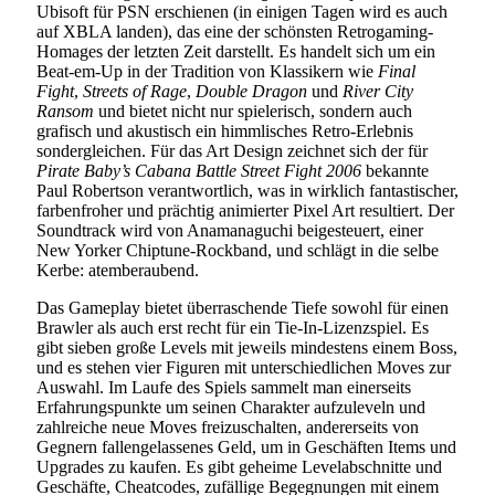
Ubisoft für PSN erschienen (in einigen Tagen wird es auch
auf XBLA landen), das eine der schönsten Retrogaming-
Homages der letzten Zeit darstellt. Es handelt sich um ein
Beat-em-Up in der Tradition von Klassikern wie
Final
Fight
,
Streets of Rage
,
Double Dragon
und
River City
Ransom
und bietet nicht nur spielerisch, sondern auch
grafisch und akustisch ein himmlisches Retro-Erlebnis
sondergleichen. Für das Art Design zeichnet sich der für
Pirate Baby’s Cabana Battle Street Fight 2006
bekannte
Paul Robertson verantwortlich, was in wirklich fantastischer,
farbenfroher und prächtig animierter Pixel Art resultiert. Der
Soundtrack wird von Anamanaguchi beigesteuert, einer
New Yorker Chiptune-Rockband, und schlägt in die selbe
Kerbe: atemberaubend.
Das Gameplay bietet überraschende Tiefe sowohl für einen
Brawler als auch erst recht für ein Tie-In-Lizenzspiel. Es
gibt sieben große Levels mit jeweils mindestens einem Boss,
und es stehen vier Figuren mit unterschiedlichen Moves zur
Auswahl. Im Laufe des Spiels sammelt man einerseits
Erfahrungspunkte um seinen Charakter aufzuleveln und
zahlreiche neue Moves freizuschalten, andererseits von
Gegnern fallengelassenes Geld, um in Geschäften Items und
Upgrades zu kaufen. Es gibt geheime Levelabschnitte und
Geschäfte, Cheatcodes, zufällige Begegnungen mit einem