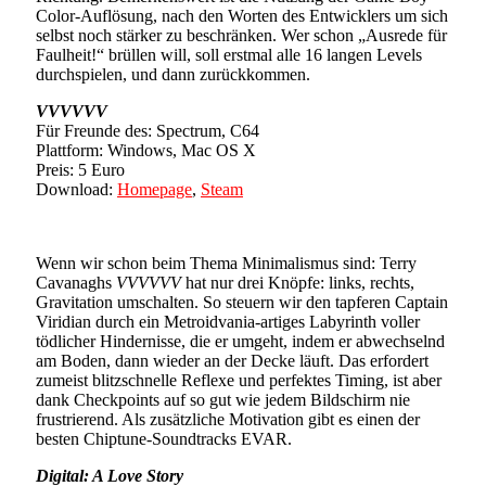
Color-Auflösung, nach den Worten des Entwicklers um sich
selbst noch stärker zu beschränken. Wer schon „Ausrede für
Faulheit!“ brüllen will, soll erstmal alle 16 langen Levels
durchspielen, und dann zurückkommen.
VVVVVV
Für Freunde des: Spectrum, C64
Plattform: Windows, Mac OS X
Preis: 5 Euro
Download:
Homepage
,
Steam
Wenn wir schon beim Thema Minimalismus sind: Terry
Cavanaghs
VVVVVV
hat nur drei Knöpfe: links, rechts,
Gravitation umschalten. So steuern wir den tapferen Captain
Viridian durch ein Metroidvania-artiges Labyrinth voller
tödlicher Hindernisse, die er umgeht, indem er abwechselnd
am Boden, dann wieder an der Decke läuft. Das erfordert
zumeist blitzschnelle Reflexe und perfektes Timing, ist aber
dank Checkpoints auf so gut wie jedem Bildschirm nie
frustrierend. Als zusätzliche Motivation gibt es einen der
besten Chiptune-Soundtracks EVAR.
Digital: A Love Story