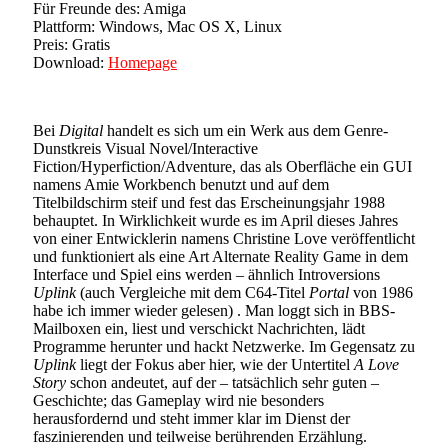
Für Freunde des: Amiga
Plattform: Windows, Mac OS X, Linux
Preis: Gratis
Download:
Homepage
Bei
Digital
handelt es sich um ein Werk aus dem Genre-
Dunstkreis Visual Novel/Interactive
Fiction/Hyperfiction/Adventure, das als Oberfläche ein GUI
namens Amie Workbench benutzt und auf dem
Titelbildschirm steif und fest das Erscheinungsjahr 1988
behauptet. In Wirklichkeit wurde es im April dieses Jahres
von einer Entwicklerin namens Christine Love veröffentlicht
und funktioniert als eine Art Alternate Reality Game in dem
Interface und Spiel eins werden – ähnlich Introversions
Uplink
(auch Vergleiche mit dem C64-Titel
Portal
von 1986
habe ich immer wieder gelesen) . Man loggt sich in BBS-
Mailboxen ein, liest und verschickt Nachrichten, lädt
Programme herunter und hackt Netzwerke. Im Gegensatz zu
Uplink
liegt der Fokus aber hier, wie der Untertitel
A Love
Story
schon andeutet, auf der – tatsächlich sehr guten –
Geschichte; das Gameplay wird nie besonders
herausfordernd und steht immer klar im Dienst der
faszinierenden und teilweise berührenden Erzählung.