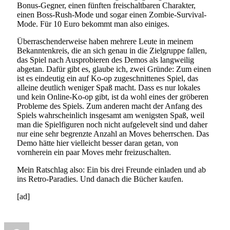
Bonus-Gegner, einen fünften freischaltbaren Charakter,
einen Boss-Rush-Mode und sogar einen Zombie-Survival-
Mode. Für 10 Euro bekommt man also einiges.
Überraschenderweise haben mehrere Leute in meinem
Bekanntenkreis, die an sich genau in die Zielgruppe fallen,
das Spiel nach Ausprobieren des Demos als langweilig
abgetan. Dafür gibt es, glaube ich, zwei Gründe: Zum einen
ist es eindeutig ein auf Ko-op zugeschnittenes Spiel, das
alleine deutlich weniger Spaß macht. Dass es nur lokales
und kein Online-Ko-op gibt, ist da wohl eines der gröberen
Probleme des Spiels. Zum anderen macht der Anfang des
Spiels wahrscheinlich insgesamt am wenigsten Spaß, weil
man die Spielfiguren noch nicht aufgelevelt sind und daher
nur eine sehr begrenzte Anzahl an Moves beherrschen. Das
Demo hätte hier vielleicht besser daran getan, von
vornherein ein paar Moves mehr freizuschalten.
Mein Ratschlag also: Ein bis drei Freunde einladen und ab
ins Retro-Paradies. Und danach die Bücher kaufen.
[ad]
Author
Posted
Categories