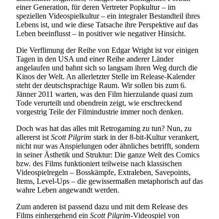
einer Generation, für deren Vertreter Popkultur – im
speziellen Videospielkultur – ein integraler Bestandteil ihres
Lebens ist, und wie diese Tatsache ihre Perspektive auf das
Leben beeinflusst – in positiver wie negativer Hinsicht.
Die Verflimung der Reihe von Edgar Wright ist vor einigen
Tagen in den USA und einer Reihe anderer Länder
angelaufen und bahnt sich so langsam ihren Weg durch die
Kinos der Welt. An allerletzter Stelle im Release-Kalender
steht der deutschsprachige Raum. Wir sollen bis zum 6.
Jänner 2011 warten, was den Film hierzulande quasi zum
Tode verurteilt und obendrein zeigt, wie erschreckend
vorgestrig Teile der Filmindustrie immer noch denken.
Doch was hat das alles mit Retrogaming zu tun? Nun, zu
allererst ist
Scott Pilgrim
stark in der 8-bit-Kultur verankert,
nicht nur was Anspielungen oder ähnliches betrifft, sondern
in seiner Ästhetik und Struktur: Die ganze Welt des Comics
bzw. des Films funktioniert teilweise nach klassischen
Videospielregeln – Bosskämpfe, Extraleben, Savepoints,
Items, Level-Ups – die gewissermaßen metaphorisch auf das
wahre Leben angewandt werden.
Zum anderen ist passend dazu und mit dem Release des
Films einhergehend ein
Scott Pilgrim
-Videospiel von